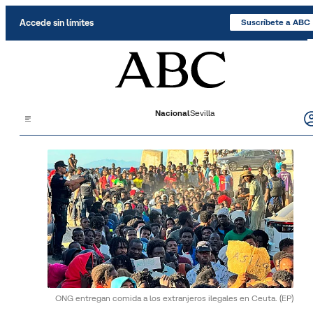
Saltar al contenido
Accede sin límites
Suscríbete a ABC
Nacional
Sevilla
ONG entregan comida a los extranjeros ilegales en Ceuta.
(EP)