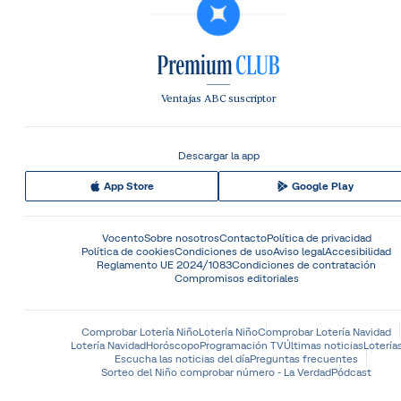
Ventajas ABC suscriptor
Descargar la app
App Store
Google Play
Vocento
Sobre nosotros
Contacto
Política de privacidad
Política de cookies
Condiciones de uso
Aviso legal
Accesibilidad
Reglamento UE 2024/1083
Condiciones de contratación
Compromisos editoriales
Comprobar Lotería Niño
Lotería Niño
Comprobar Lotería Navidad
Lotería Navidad
Horóscopo
Programación TV
Últimas noticias
Lotería
Escucha las noticias del día
Preguntas frecuentes
Sorteo del Niño comprobar número - La Verdad
Pódcast