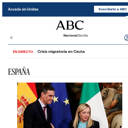
Saltar al contenido
Accede sin límites
Suscríbete a ABC
Nacional
Sevilla
Crisis migratoria en Ceuta
EN DIRECTO
ESPAÑA