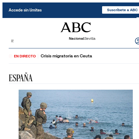
Saltar al contenido
Accede sin límites
Suscríbete a ABC
Nacional
Sevilla
Crisis migratoria en Ceuta
EN DIRECTO
ESPAÑA