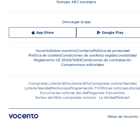
Ventajas ABC suscriptor
Descargar la app
App Store
Google Play
Vocento
Sobre nosotros
Contacto
Política de privacidad
Política de cookies
Condiciones de uso
Aviso legal
Accesibilidad
Reglamento UE 2024/1083
Condiciones de contratación
Compromisos editoriales
Comprobar Lotería Niño
Lotería Niño
Comprobar Lotería Navidad
Lotería Navidad
Horóscopo
Programación TV
Últimas noticias
Lotería
Escucha las noticias del día
Preguntas frecuentes
Sorteo del Niño comprobar número - La Verdad
Pódcast
Webs de Vocento