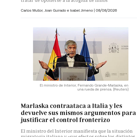
tratar de oponerse a la acogida de niños
Carlos Mullor,
Joan Guirado e
Isabel Jimeno
|
08/08/2026
El ministro de Interior, Fernando Grande-Marlaska, en
una rueda de prensa.
(Reuters)
Marlaska contraataca a Italia y les
devuelve sus mismos argumentos para
justificar el control fronterizo
El ministro del Interior manifiesta que la situación
migratoria italiana y «sus efectos sobre los distintos