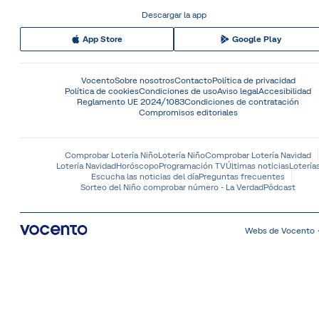
Descargar la app
App Store
Google Play
Vocento
Sobre nosotros
Contacto
Política de privacidad
Política de cookies
Condiciones de uso
Aviso legal
Accesibilidad
Reglamento UE 2024/1083
Condiciones de contratación
Compromisos editoriales
Comprobar Lotería Niño
Lotería Niño
Comprobar Lotería Navidad
Lotería Navidad
Horóscopo
Programación TV
Últimas noticias
Lotería
Escucha las noticias del día
Preguntas frecuentes
Sorteo del Niño comprobar número - La Verdad
Pódcast
Webs de Vocento