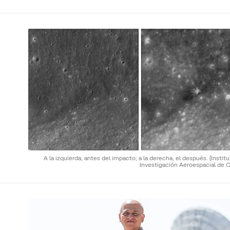
A la izquierda, antes del impacto; a la derecha, el después.
(Instit
Investigación Aeroespacial de C