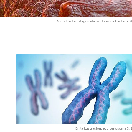
Virus bacteriófagos atacando a una bacteria.
(
En la ilustración, el cromosoma X.