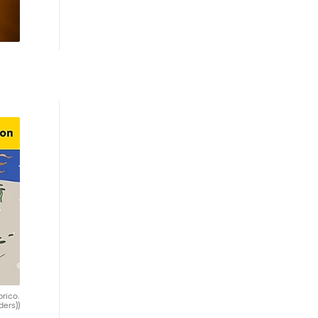
brico.
ders))