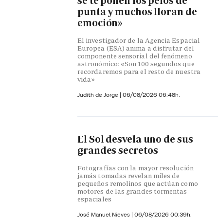
se te ponen los pelos de
punta y muchos lloran de
emoción»
El investigador de la Agencia Espacial
Europea (ESA) anima a disfrutar del
componente sensorial del fenómeno
astronómico: «Son 100 segundos que
recordaremos para el resto de nuestra
vida»
Judith de Jorge
|
06/08/2026 06:48h.
El Sol desvela uno de sus
grandes secretos
Fotografías con la mayor resolución
jamás tomadas revelan miles de
pequeños remolinos que actúan como
motores de las grandes tormentas
espaciales
José Manuel Nieves
|
06/08/2026 00:39h.