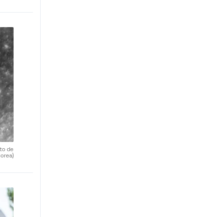
uto de
orea)