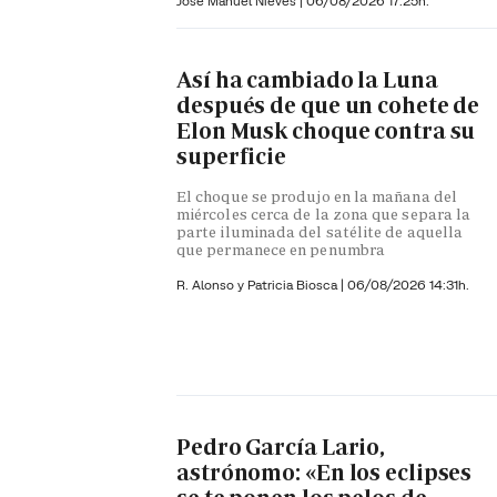
José Manuel Nieves
|
06/08/2026 17:25h.
Así ha cambiado la Luna
después de que un cohete de
Elon Musk choque contra su
superficie
El choque se produjo en la mañana del
miércoles cerca de la zona que separa la
parte iluminada del satélite de aquella
que permanece en penumbra
R. Alonso y
Patricia Biosca
|
06/08/2026 14:31h.
Pedro García Lario,
astrónomo: «En los eclipses