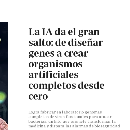
La IA da el gran
salto: de diseñar
genes a crear
organismos
artificiales
completos desde
cero
Logra fabricar en laboratorio genomas
completos de virus funcionales para atacar
bacterias, un hito que promete transformar la
medicina y dispara las alarmas de bioseguridad