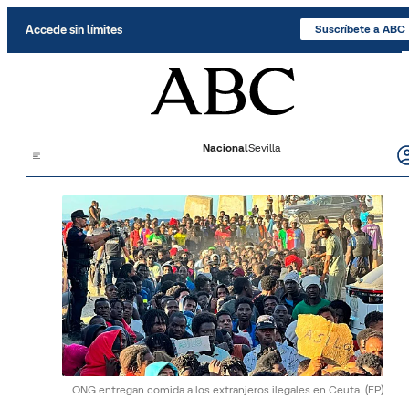
Saltar al contenido
Accede sin límites
Suscríbete a ABC
Nacional
Sevilla
ONG entregan comida a los extranjeros ilegales en Ceuta.
(EP)