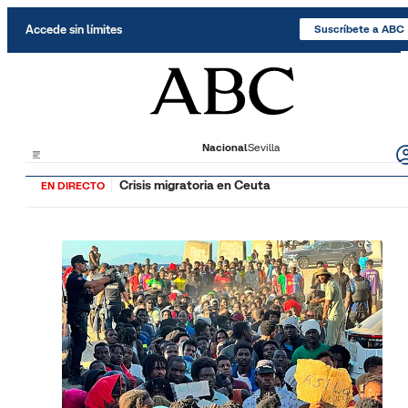
Saltar al contenido
Accede sin límites
Suscríbete a ABC
Nacional
Sevilla
Crisis migratoria en Ceuta
EN DIRECTO