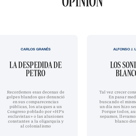
OPINIÓN
CARLOS GRANÉS
ALFONSO J. 
LA DESPEDIDA DE
LOS SON
PETRO
BLANC
Recordemos esas decenas de
Tal vez crecer cons
golpes blandos que denunció
En pasar med
en sus comparecencias
buscando el mism
públicas, los ataques a un
un día nos hizo sen
Congreso poblado por «HP’s
Porque todos, au
esclavistas» o las alusiones
sepamos, llevamo
constantes a la oligarquía y
blanco de
al colonialismo