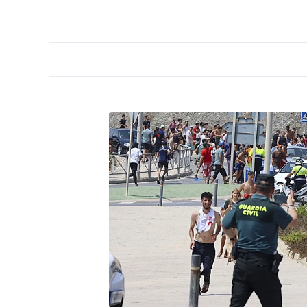
PORTADA
OPINIÓN
ESPAÑA
MADRID
INTE