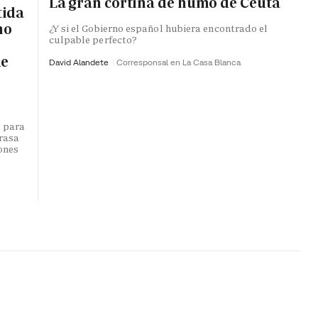
La gran cortina de humo de Ceuta
tida
no
¿Y si el Gobierno español hubiera encontrado el
culpable perfecto?
de
David Alandete
Corresponsal en La Casa Blanca
o para
trasa
lones