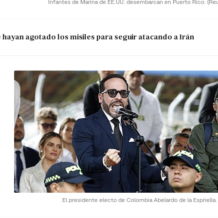
Infantes de Marina de EE.UU. desembarcan en Puerto Rico.
(Re
e hayan agotado los misiles para seguir atacando a Irán
El presidente electo de Colombia Abelardo de la Espriella