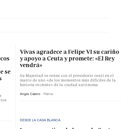
MA HORA
Vivas agradece a Felipe VI su cariño
ecos
y apoyo a Ceuta y promete: «El Rey
vendrá»
e se
Su Majestad se reúne con el presidente ceutí en el
s
marco de uno «de los momentos más difíciles de la
historia reciente» de la ciudad autónoma
Angie Calero
Palma
a
ltos
DESDE LA CASA BLANCA