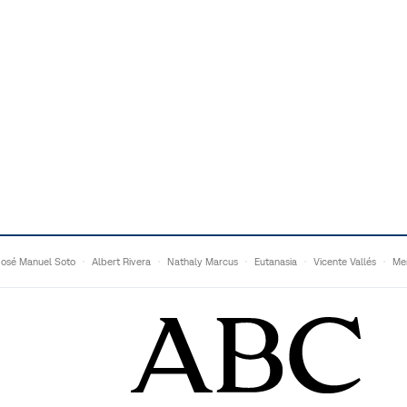
José Manuel Soto
Albert Rivera
Nathaly Marcus
Eutanasia
Vicente Vallés
Me
Adrián Quevedo
Ganaderos
Matteo Grandi