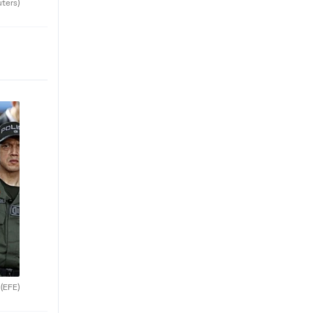
uters)
.
(EFE)