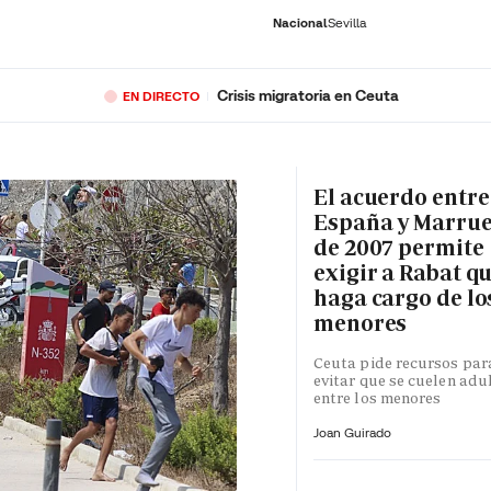
Nacional
Sevilla
Crisis migratoria en Ceuta
EN DIRECTO
RNACIONAL
ECONOMÍA
DEPORTES
SOCIEDAD
CULTURA
GENTE
PLAY
HISTORIA
ÚLTI
El acuerdo entre
España y Marru
de 2007 permite
exigir a Rabat qu
haga cargo de lo
menores
Ceuta pide recursos par
evitar que se cuelen adu
entre los menores
Joan Guirado