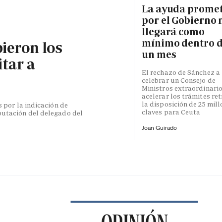
La ayuda prome
por el Gobierno 
llegará como
mínimo dentro 
bieron los
un mes
itar a
El rechazo de Sánchez a
celebrar un Consejo de
Ministros extraordinari
acelerar los trámites re
la disposición de 25 mil
s por la indicación de
claves para Ceuta
putación del delegado del
Joan Guirado