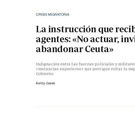
CRISIS MIGRATORIA
La instrucción que reci
agentes: «No actuar, inv
abandonar Ceuta»
Indignación entre las fuerzas policiales y militare
«instancias superiores» que persigue evitar la im
Gobierno
Ketty Garat