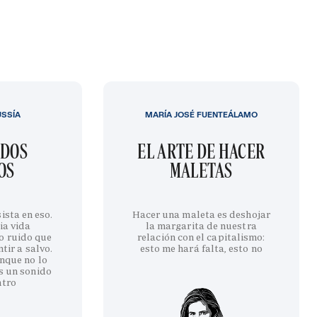
USSÍA
MARÍA JOSÉ FUENTEÁLAMO
IDOS
EL ARTE DE HACER
OS
MALETAS
ista en eso.
Hacer una maleta es deshojar
ia vida
la margarita de nuestra
o ruido que
relación con el capitalismo:
tir a salvo.
esto me hará falta, esto no
nque no lo
s un sonido
ntro