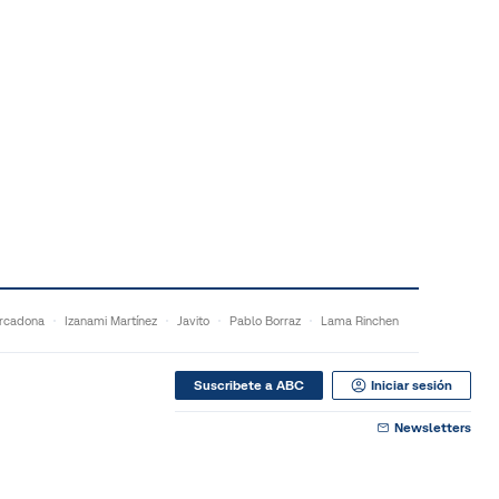
rcadona
Izanami Martínez
Javito
Pablo Borraz
Lama Rinchen
Suscribete a ABC
Iniciar sesión
Newsletters