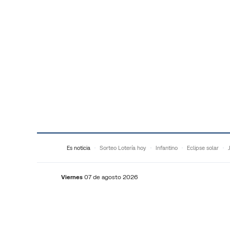
Saltar al contenido
Es noticia
Sorteo Lotería hoy
Infantino
Eclipse solar
Viernes
07 de agosto 2026