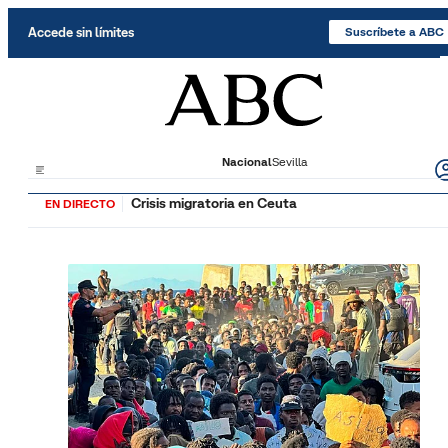
Saltar al contenido
Accede sin límites
Suscríbete a ABC
Nacional
Sevilla
Crisis migratoria en Ceuta
EN DIRECTO