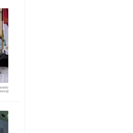
asado
ieira)