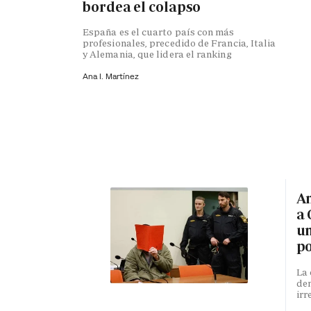
bordea el colapso
España es el cuarto país con más
profesionales, precedido de Francia, Italia
y Alemania, que lidera el ranking
Ana I. Martínez
An
a 
un
po
La 
den
irr