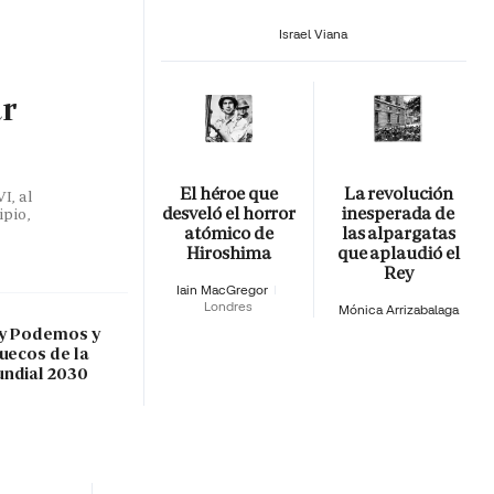
Israel Viana
ar
El héroe que
La revolución
I, al
desveló el horror
inesperada de
ipio,
atómico de
las alpargatas
Hiroshima
que aplaudió el
Rey
Iain MacGregor
Londres
Mónica Arrizabalaga
 y Podemos y
ruecos de la
undial 2030