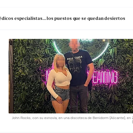
dicos especialistas... los puestos que se quedan desiertos
John Rocks, con su exnovia, en una discoteca de Benidorm (Alicante), en 