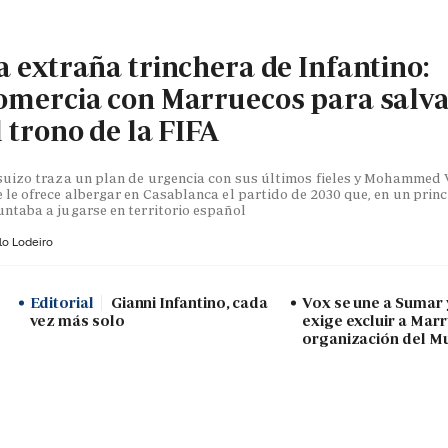
a extraña trinchera de Infantino:
omercia con Marruecos para salv
l trono de la FIFA
suizo traza un plan de urgencia con sus últimos fieles y Mohammed V
 le ofrece albergar en Casablanca el partido de 2030 que, en un princ
ntaba a jugarse en territorio español
lo Lodeiro
Editorial
Gianni Infantino, cada
Vox se une a Sumar
vez más solo
exige excluir a Mar
organización del M