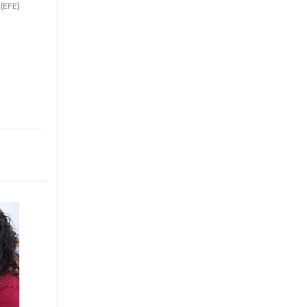
.
(EFE)