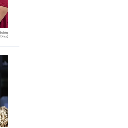
Belén
Díaz)