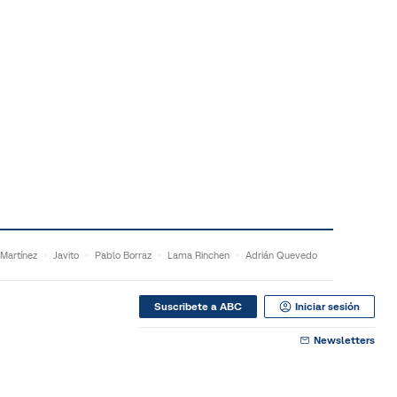
 Martínez
Javito
Pablo Borraz
Lama Rinchen
Adrián Quevedo
Suscribete a ABC
Iniciar sesión
Newsletters