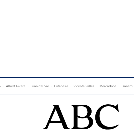
n
Albert Rivera
Juan del Val
Eutanasia
Vicente Vallés
Mercadona
Izanami
Ganaderos
Matteo Grandi