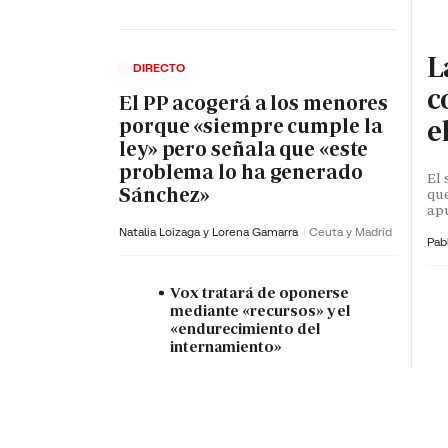
L
DIRECTO
c
El PP acogerá a los menores
e
porque «siempre cumple la
ley» pero señala que «este
problema lo ha generado
El 
Sánchez»
que
apu
Natalia Loizaga y
Lorena Gamarra
Ceuta y Madrid
Pab
Vox tratará de oponerse
mediante «recursos» y el
«endurecimiento del
internamiento»