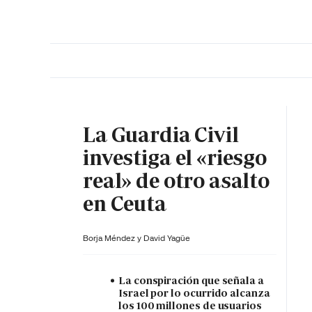
PORTADA
OPINIÓN
ESPAÑA
MADRID
INTE
La Guardia Civil
investiga el «riesgo
real» de otro asalto
en Ceuta
Borja Méndez y
David Yagüe
La conspiración que señala a
Israel por lo ocurrido alcanza
los 100 millones de usuarios