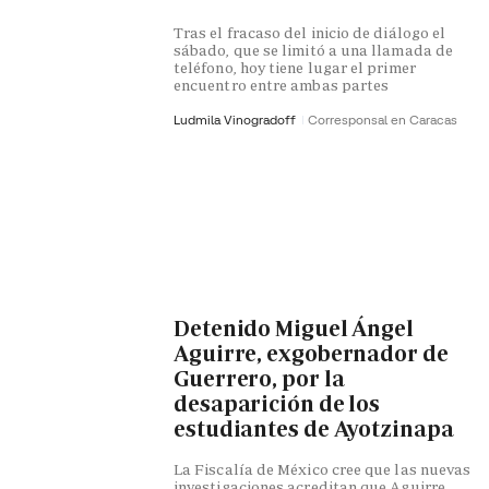
Tras el fracaso del inicio de diálogo el
sábado, que se limitó a una llamada de
teléfono, hoy tiene lugar el primer
encuentro entre ambas partes
Ludmila Vinogradoff
Corresponsal en Caracas
Detenido Miguel Ángel
Aguirre, exgobernador de
Guerrero, por la
desaparición de los
estudiantes de Ayotzinapa
La Fiscalía de México cree que las nuevas
investigaciones acreditan que Aguirre