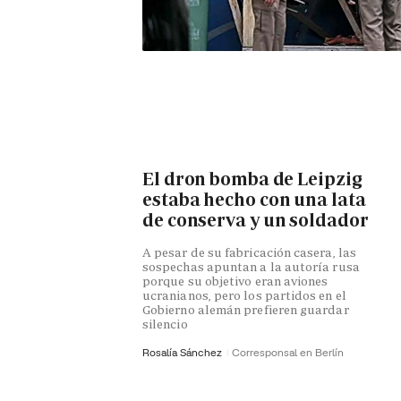
El dron bomba de Leipzig
estaba hecho con una lata
de conserva y un soldador
A pesar de su fabricación casera, las
sospechas apuntan a la autoría rusa
porque su objetivo eran aviones
ucranianos, pero los partidos en el
Gobierno alemán prefieren guardar
silencio
Rosalía Sánchez
Corresponsal en Berlín