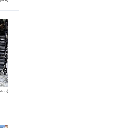
(AFP)
uters)