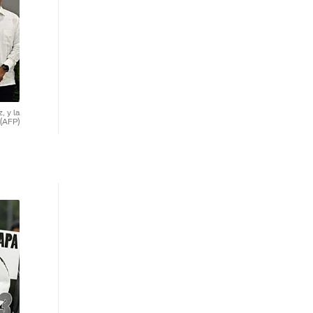
, y la
(AFP)