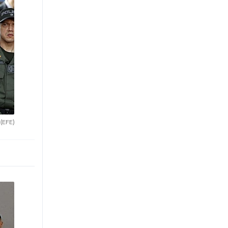
.
(EFE)