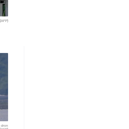
(AFP)
l dron