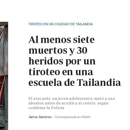
TIROTEO EN UN COLEGIO DE TAILANDIA
Al menos siete
muertos y 30
heridos por un
tiroteo en una
escuela de Tailandia
El atacante, un joven adolescente, mató a sus
abuelos antes de acudir a al centro, según
confirma la Policía
Jaime Santirso
Corresponsal en Pekín