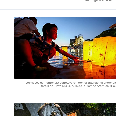
ser juzgado en enero.
Los actos de homenaje concluyeron con el tradicional encendi
farolillos junto a la Cúpula de la Bomba Atómica.
(Re