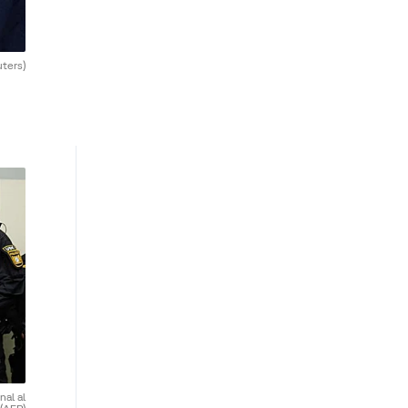
uters)
nal al