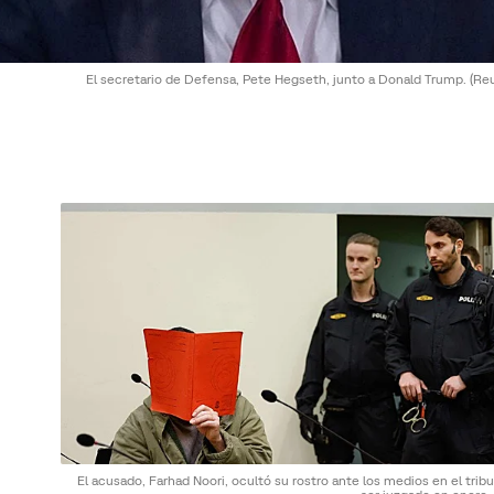
El secretario de Defensa, Pete Hegseth, junto a Donald Trump.
(Re
El acusado, Farhad Noori, ocultó su rostro ante los medios en el tribu