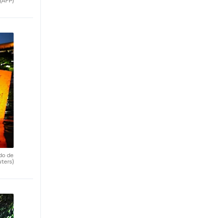
(AFP)
do de
uters)