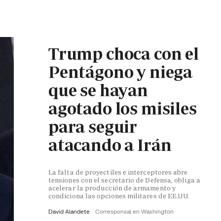
Trump choca con el
Pentágono y niega
que se hayan
agotado los misiles
para seguir
atacando a Irán
La falta de proyectiles e interceptores abre
tensiones con el secretario de Defensa, obliga a
acelerar la producción de armamento y
condiciona las opciones militares de EE.UU.
David Alandete
Corresponsal en Washington