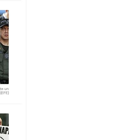
nte un
.
(EFE)