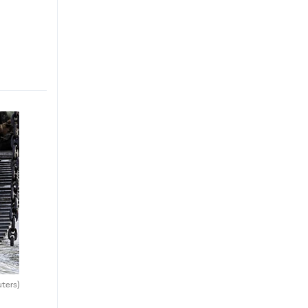
uters)