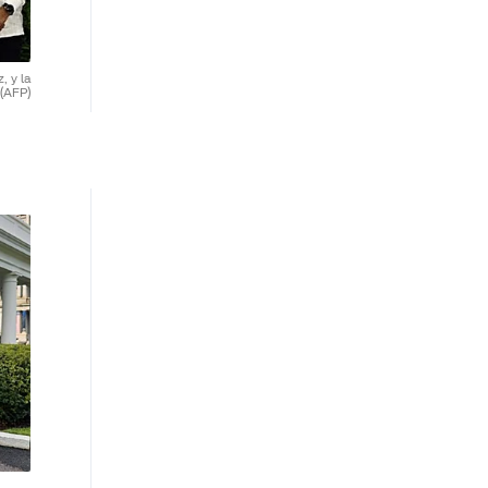
, y la
(AFP)