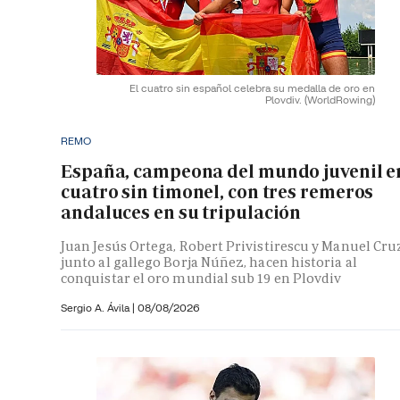
El cuatro sin español celebra su medalla de oro en
Plovdiv.
(WorldRowing)
REMO
España, campeona del mundo juvenil e
cuatro sin timonel, con tres remeros
andaluces en su tripulación
Juan Jesús Ortega, Robert Privistirescu y Manuel Cru
junto al gallego Borja Núñez, hacen historia al
conquistar el oro mundial sub 19 en Plovdiv
Sergio A. Ávila
|
08/08/2026