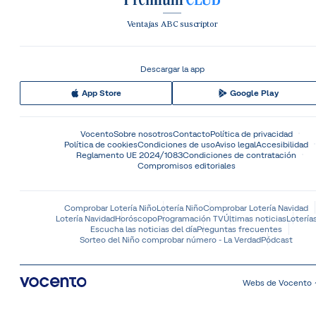
Ventajas ABC suscriptor
Descargar la app
App Store
Google Play
Vocento
Sobre nosotros
Contacto
Política de privacidad
Política de cookies
Condiciones de uso
Aviso legal
Accesibilidad
Reglamento UE 2024/1083
Condiciones de contratación
Compromisos editoriales
Comprobar Lotería Niño
Lotería Niño
Comprobar Lotería Navidad
Lotería Navidad
Horóscopo
Programación TV
Últimas noticias
Lotería
Escucha las noticias del día
Preguntas frecuentes
Sorteo del Niño comprobar número - La Verdad
Pódcast
Webs de Vocento