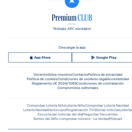
Ventajas ABC suscriptor
Descargar la app
App Store
Google Play
Vocento
Sobre nosotros
Contacto
Política de privacidad
Política de cookies
Condiciones de uso
Aviso legal
Accesibilidad
Reglamento UE 2024/1083
Condiciones de contratación
Compromisos editoriales
Comprobar Lotería Niño
Lotería Niño
Comprobar Lotería Navidad
Lotería Navidad
Horóscopo
Programación TV
Últimas noticias
Lotería
Escucha las noticias del día
Preguntas frecuentes
Sorteo del Niño comprobar número - La Verdad
Pódcast