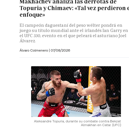
Makhachev analiza las derrotas de
Topuria y Chimaev: «Tal vez perdieron 
enfoque»
El campeón daguestaní del peso wélter pondrá en
juego su título mundial ante el irlandés Ian Garry en
el UFC 330, evento en el que peleará el asturiano Joel
Álvarez
Álvaro Colmenero
|
07/08/2026
Aleksandre Topuria, durante su combate contra Bekzat
Almakhan en Catar.
(UFC)