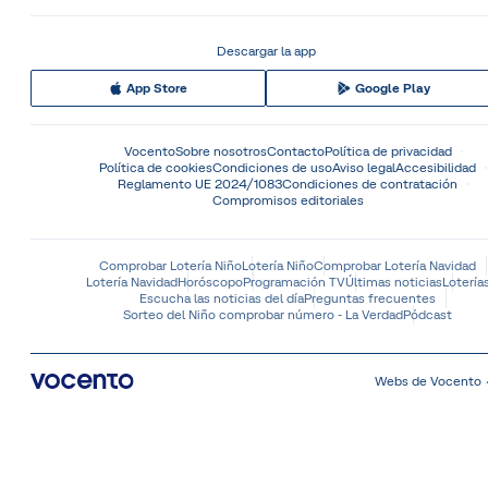
Descargar la app
App Store
Google Play
Vocento
Sobre nosotros
Contacto
Política de privacidad
Política de cookies
Condiciones de uso
Aviso legal
Accesibilidad
Reglamento UE 2024/1083
Condiciones de contratación
Compromisos editoriales
Comprobar Lotería Niño
Lotería Niño
Comprobar Lotería Navidad
Lotería Navidad
Horóscopo
Programación TV
Últimas noticias
Lotería
Escucha las noticias del día
Preguntas frecuentes
Sorteo del Niño comprobar número - La Verdad
Pódcast
Webs de Vocento