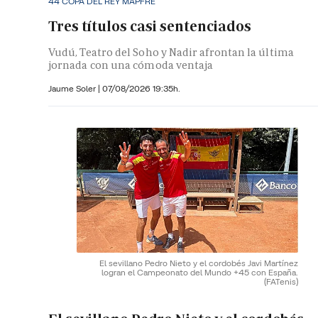
44 COPA DEL REY MAPFRE
Tres títulos casi sentenciados
Vudú, Teatro del Soho y Nadir afrontan la última
jornada con una cómoda ventaja
Jaume Soler
|
07/08/2026 19:35h.
El sevillano Pedro Nieto y el cordobés Javi Martínez
logran el Campeonato del Mundo +45 con España.
(FATenis)