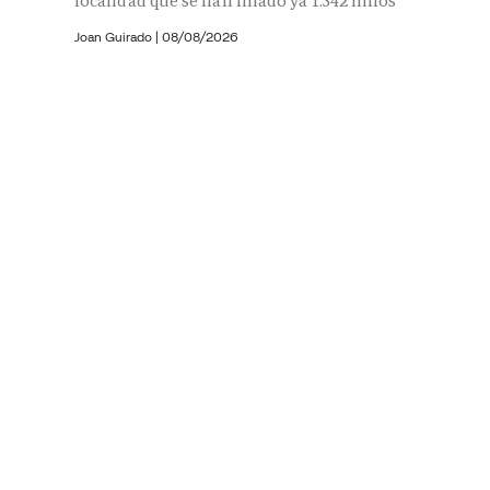
localidad que se han filiado ya 1.342 niños
Joan Guirado
|
08/08/2026