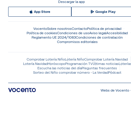
Descargar la app
App Store
Google Play
Vocento
Sobre nosotros
Contacto
Política de privacidad
Política de cookies
Condiciones de uso
Aviso legal
Accesibilidad
Reglamento UE 2024/1083
Condiciones de contratación
Compromisos editoriales
Comprobar Lotería Niño
Lotería Niño
Comprobar Lotería Navidad
Lotería Navidad
Horóscopo
Programación TV
Últimas noticias
Lotería
Escucha las noticias del día
Preguntas frecuentes
Sorteo del Niño comprobar número - La Verdad
Pódcast
Webs de Vocento