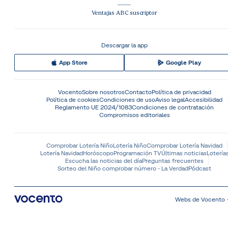
Ventajas ABC suscriptor
Descargar la app
App Store
Google Play
Vocento
Sobre nosotros
Contacto
Política de privacidad
Política de cookies
Condiciones de uso
Aviso legal
Accesibilidad
Reglamento UE 2024/1083
Condiciones de contratación
Compromisos editoriales
Comprobar Lotería Niño
Lotería Niño
Comprobar Lotería Navidad
Lotería Navidad
Horóscopo
Programación TV
Últimas noticias
Lotería
Escucha las noticias del día
Preguntas frecuentes
Sorteo del Niño comprobar número - La Verdad
Pódcast
Webs de Vocento