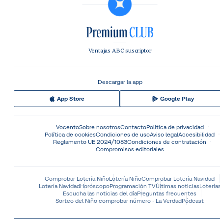
Ventajas ABC suscriptor
Descargar la app
App Store
Google Play
Vocento
Sobre nosotros
Contacto
Política de privacidad
Política de cookies
Condiciones de uso
Aviso legal
Accesibilidad
Reglamento UE 2024/1083
Condiciones de contratación
Compromisos editoriales
Comprobar Lotería Niño
Lotería Niño
Comprobar Lotería Navidad
Lotería Navidad
Horóscopo
Programación TV
Últimas noticias
Lotería
Escucha las noticias del día
Preguntas frecuentes
Sorteo del Niño comprobar número - La Verdad
Pódcast