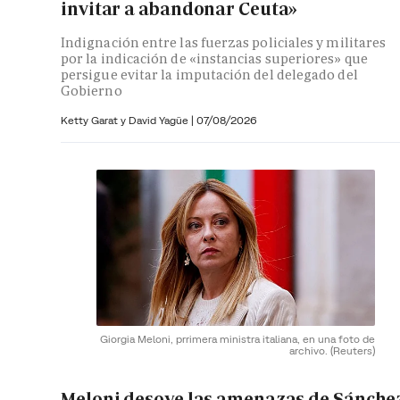
invitar a abandonar Ceuta»
Indignación entre las fuerzas policiales y militares
por la indicación de «instancias superiores» que
persigue evitar la imputación del delegado del
Gobierno
Ketty Garat y
David Yagüe
|
07/08/2026
Giorgia Meloni, prrimera ministra italiana, en una foto de
archivo.
(Reuters)
Meloni desoye las amenazas de Sánche