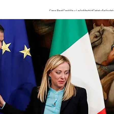
Casa Real
Castilla y León
Madrid
Cataluña
Andal