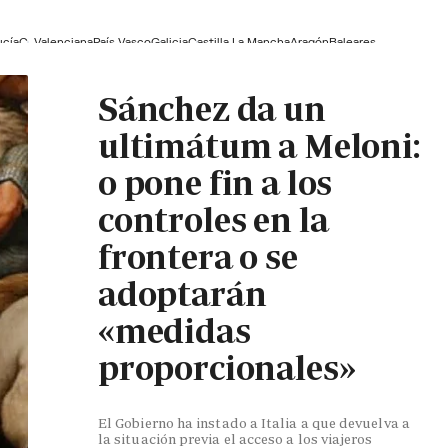
ucía
C. Valenciana
País Vasco
Galicia
Castilla La Mancha
Aragón
Baleares
Sánchez da un
ultimátum a Meloni:
o pone fin a los
controles en la
frontera o se
adoptarán
«medidas
proporcionales»
El Gobierno ha instado a Italia a que devuelva a
la situación previa el acceso a los viajeros