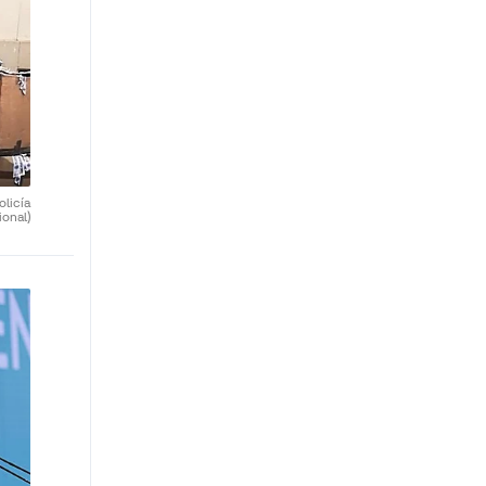
olicía
ional)