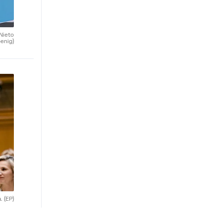
 Nieto
enig)
a.
(EP)