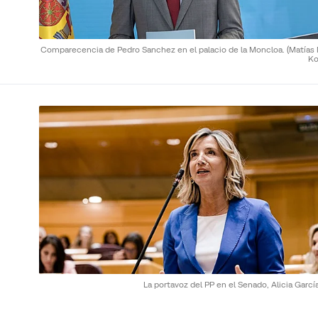
Comparecencia de Pedro Sanchez en el palacio de la Moncloa.
(Matías
Ko
La portavoz del PP en el Senado, Alicia Garcí