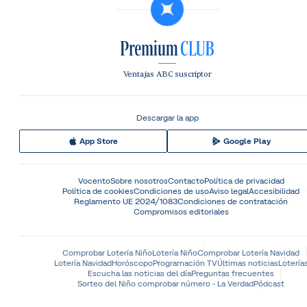
Ventajas ABC suscriptor
Descargar la app
App Store
Google Play
Vocento
Sobre nosotros
Contacto
Política de privacidad
Política de cookies
Condiciones de uso
Aviso legal
Accesibilidad
Reglamento UE 2024/1083
Condiciones de contratación
Compromisos editoriales
Comprobar Lotería Niño
Lotería Niño
Comprobar Lotería Navidad
Lotería Navidad
Horóscopo
Programación TV
Últimas noticias
Lotería
Escucha las noticias del día
Preguntas frecuentes
Sorteo del Niño comprobar número - La Verdad
Pódcast