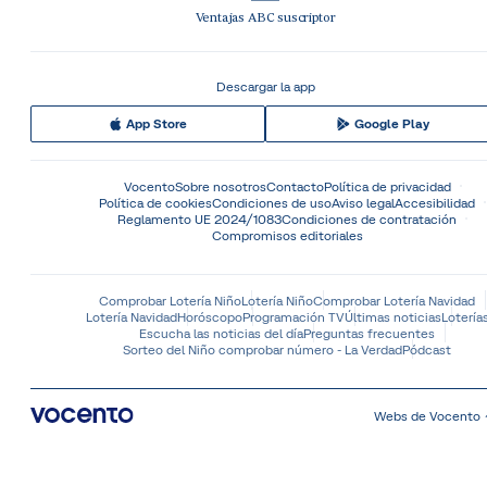
Ventajas ABC suscriptor
Descargar la app
App Store
Google Play
Vocento
Sobre nosotros
Contacto
Política de privacidad
Política de cookies
Condiciones de uso
Aviso legal
Accesibilidad
Reglamento UE 2024/1083
Condiciones de contratación
Compromisos editoriales
Comprobar Lotería Niño
Lotería Niño
Comprobar Lotería Navidad
Lotería Navidad
Horóscopo
Programación TV
Últimas noticias
Lotería
Escucha las noticias del día
Preguntas frecuentes
Sorteo del Niño comprobar número - La Verdad
Pódcast
Webs de Vocento