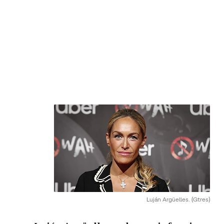
Luján Argüelles.
(Gtres)