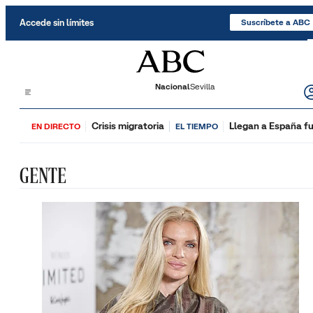
Saltar al contenido
Accede sin límites
Suscríbete a ABC
Nacional
Sevilla
Crisis migratoria
Llegan a España fu
EN DIRECTO
EL TIEMPO
GENTE