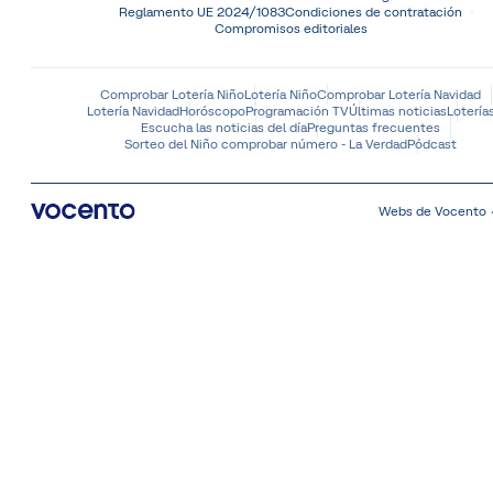
Reglamento UE 2024/1083
Condiciones de contratación
Compromisos editoriales
Comprobar Lotería Niño
Lotería Niño
Comprobar Lotería Navidad
Lotería Navidad
Horóscopo
Programación TV
Últimas noticias
Lotería
Escucha las noticias del día
Preguntas frecuentes
Sorteo del Niño comprobar número - La Verdad
Pódcast
Webs de Vocento