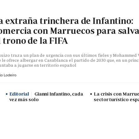
a extraña trinchera de Infantino:
omercia con Marruecos para salv
l trono de la FIFA
suizo traza un plan de urgencia con sus últimos fieles y Mohammed V
 le ofrece albergar en Casablanca el partido de 2030 que, en un princ
ntaba a jugarse en territorio español
lo Lodeiro
Editorial
Gianni Infantino, cada
La crisis con Marru
vez más solo
sector turístico esp