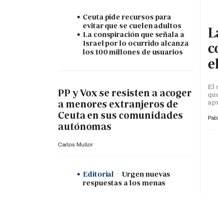
Ceuta pide recursos para
evitar que se cuelen adultos
L
La conspiración que señala a
Israel por lo ocurrido alcanza
c
los 100 millones de usuarios
e
El 
PP y Vox se resisten a acoger
que
apu
a menores extranjeros de
Ceuta en sus comunidades
Pab
autónomas
Carlos Mullor
Editorial
Urgen nuevas
respuestas a los menas