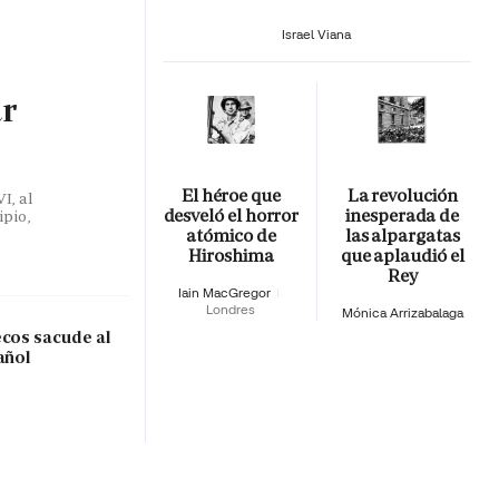
Israel Viana
ar
El héroe que
La revolución
I, al
desveló el horror
inesperada de
ipio,
atómico de
las alpargatas
Hiroshima
que aplaudió el
Rey
Iain MacGregor
Londres
Mónica Arrizabalaga
ecos sacude al
añol