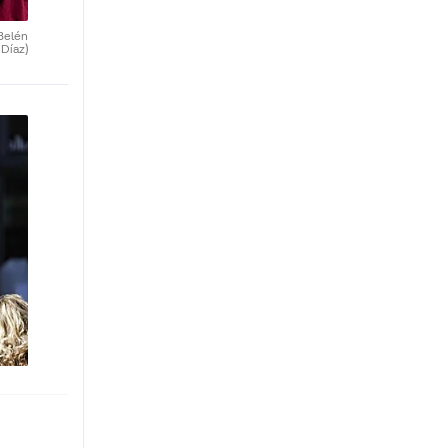
Belén
Díaz)