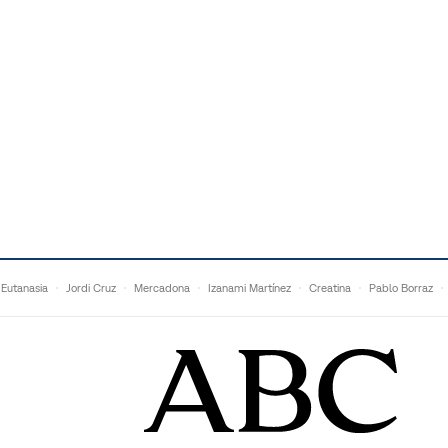
Eutanasia
Jordi Cruz
Mercadona
Izanami Martínez
Creatina
Pablo Borraz