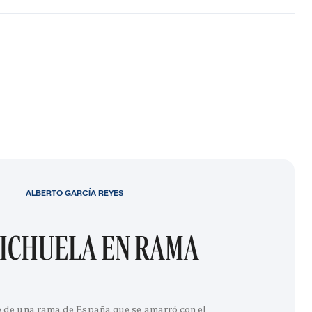
ALBERTO GARCÍA REYES
ICHUELA EN RAMA
e de una rama de España que se amarró con el