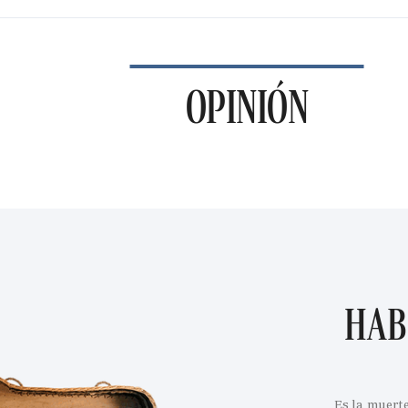
OPINIÓN
HAB
Es la muert