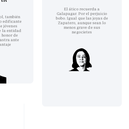
El ático recuerda a
Galapagar. Por el perjuicio
ol, también
bobo. Igual que las joyas de
co edificante
Zapatero, aunque sean lo
e jóvenes
menos grave de sus
e la entidad
negocietes
l honor de
astra ante
antaje