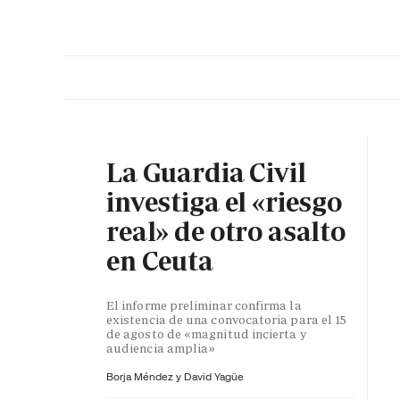
PORTADA
OPINIÓN
ESPAÑA
MADRID
INTE
La Guardia Civil
investiga el «riesgo
real» de otro asalto
en Ceuta
El informe preliminar confirma la
existencia de una convocatoria para el 15
de agosto de «magnitud incierta y
audiencia amplia»
Borja Méndez y
David Yagüe