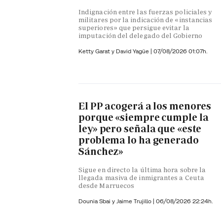
Indignación entre las fuerzas policiales y
militares por la indicación de «instancias
superiores» que persigue evitar la
imputación del delegado del Gobierno
Ketty Garat y
David Yagüe
|
07/08/2026 01:07h.
El PP acogerá a los menores
porque «siempre cumple la
ley» pero señala que «este
problema lo ha generado
Sánchez»
Sigue en directo la última hora sobre la
llegada masiva de inmigrantes a Ceuta
desde Marruecos
Dounia Sbai y
Jaime Trujillo |
06/08/2026 22:24h.