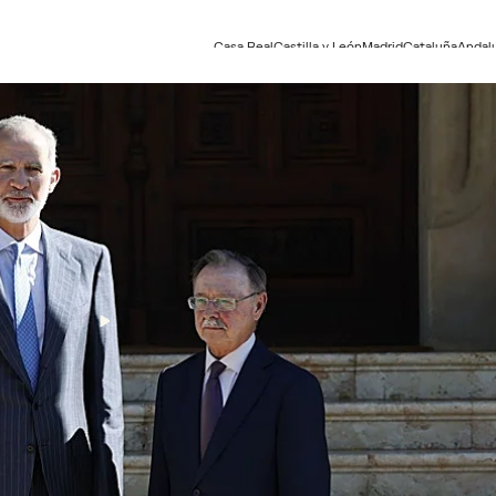
Casa Real
Castilla y León
Madrid
Cataluña
Andal