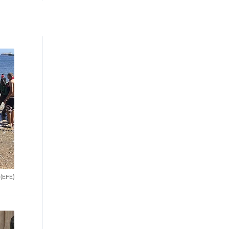
.
(EFE)