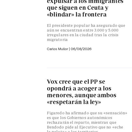
expulsar a los inmigrantes
que siguen en Ceuta y
«blindar» la frontera
El presidente popular ha asegurado que
aún se encuentran entre 3.000 y 5.000
irregulares en la ciudad tras la crisis
migratoria
Carlos Mullor
|
06/08/2026
Vox cree que el PP se
opondrá a acoger a los
menores, aunque ambos
«respetarán la ley»
Figaredo ha afirmado que su «sensación»
es que los Gobiernos autonómicos
rechazarán el reparto, mientras que
Bendodo pide al Ejecutivo que no «eche
la pelota» a los territorios