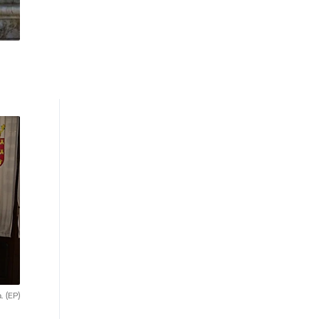
a.
(EP)