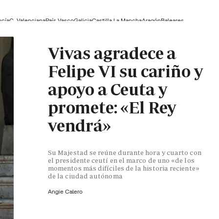
ucía
C. Valenciana
País Vasco
Galicia
Castilla La Mancha
Aragón
Baleares
Vivas agradece a
Felipe VI su cariño y
apoyo a Ceuta y
promete: «El Rey
vendrá»
Su Majestad se reúne durante hora y cuarto con
el presidente ceutí en el marco de uno «de los
momentos más difíciles de la historia reciente»
de la ciudad autónoma
Angie Calero