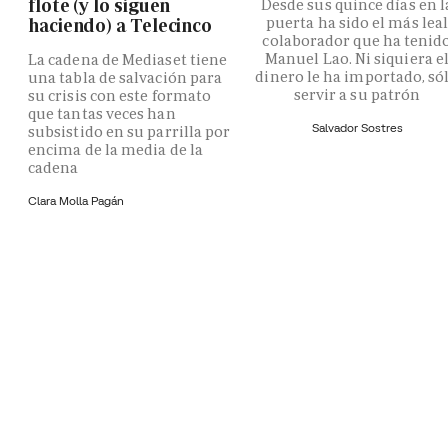
flote (y lo siguen
Desde sus quince días en l
puerta ha sido el más lea
haciendo) a Telecinco
colaborador que ha tenid
Manuel Lao. Ni siquiera e
La cadena de Mediaset tiene
dinero le ha importado, só
una tabla de salvación para
servir a su patrón
su crisis con este formato
que tantas veces han
Salvador Sostres
subsistido en su parrilla por
encima de la media de la
cadena
Clara Molla Pagán