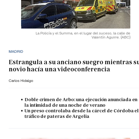
La Policía y el Summa, en el lugar del suceso, la calle de
Valentín Aguirre.
(ABC)
MADRID
Estrangula a su anciano suegro mientras s
novio hacía una videoconferencia
Carlos Hidalgo
Doble crimen de Arbo: una ejecución anunciada en
la intimidad de una noche de verano
Un preso controlaba desde la cárcel de Córdoba el
tráfico de pateras de Argelia