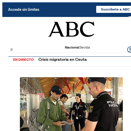
Saltar al contenido
Accede sin límites
Suscríbete a ABC
Nacional
Sevilla
Crisis migratoria en Ceuta
EN DIRECTO