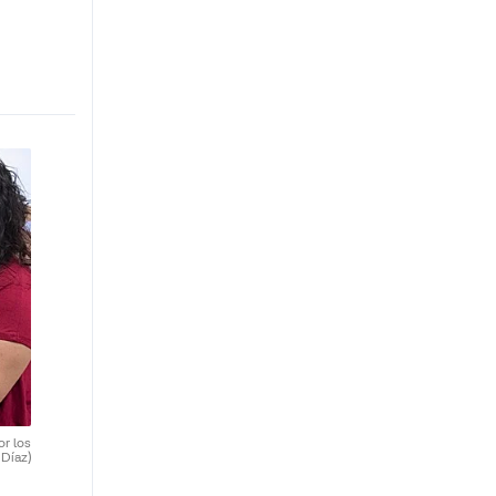
or los
 Díaz)