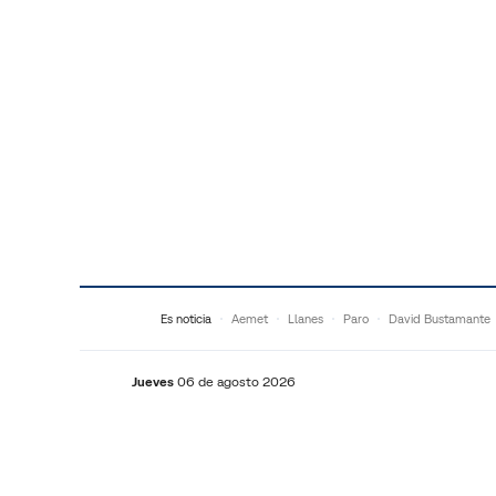
Saltar al contenido
Es noticia
Aemet
Llanes
Paro
David Bustamante
Jueves
06 de agosto 2026