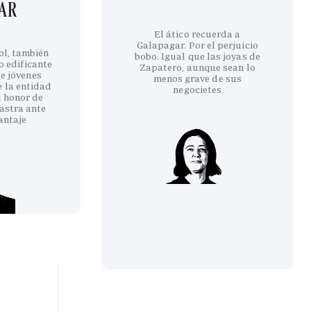
GAR
El ático recuerda a
Galapagar. Por el perjuicio
ol, también
bobo. Igual que las joyas de
co edificante
Zapatero, aunque sean lo
e jóvenes
menos grave de sus
e la entidad
negocietes
l honor de
astra ante
antaje