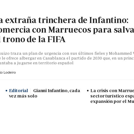
a extraña trinchera de Infantino:
omercia con Marruecos para salv
l trono de la FIFA
suizo traza un plan de urgencia con sus últimos fieles y Mohammed V
 le ofrece albergar en Casablanca el partido de 2030 que, en un princ
ntaba a jugarse en territorio español
lo Lodeiro
Editorial
Gianni Infantino, cada
La crisis con Marru
vez más solo
sector turístico esp
expansión por el Mu