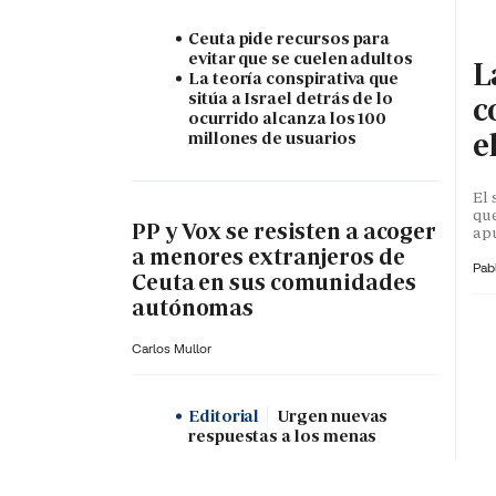
Ceuta pide recursos para
evitar que se cuelen adultos
L
La teoría conspirativa que
sitúa a Israel detrás de lo
c
ocurrido alcanza los 100
e
millones de usuarios
El 
que
PP y Vox se resisten a acoger
apu
a menores extranjeros de
Pab
Ceuta en sus comunidades
autónomas
Carlos Mullor
Editorial
Urgen nuevas
respuestas a los menas