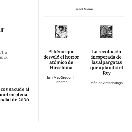
Israel Viana
ar
El héroe que
La revolución
I, al
desveló el horror
inesperada de
ipio,
atómico de
las alpargatas
Hiroshima
que aplaudió el
Rey
Iain MacGregor
Londres
Mónica Arrizabalaga
ecos sacude al
añol en plena
ndial de 2030