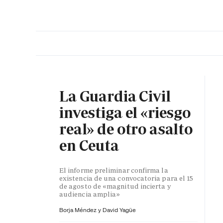
PORTADA
OPINIÓN
ESPAÑA
MADRID
INTE
La Guardia Civil
investiga el «riesgo
real» de otro asalto
en Ceuta
El informe preliminar confirma la
existencia de una convocatoria para el 15
de agosto de «magnitud incierta y
audiencia amplia»
Borja Méndez y
David Yagüe