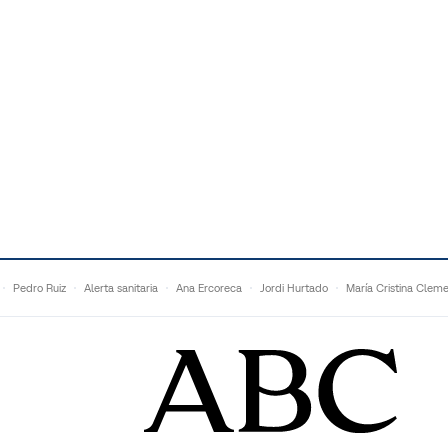
Pedro Ruiz
Alerta sanitaria
Ana Ercoreca
Jordi Hurtado
María Cristina Clem
Mariana Zapién
Dan Buettner