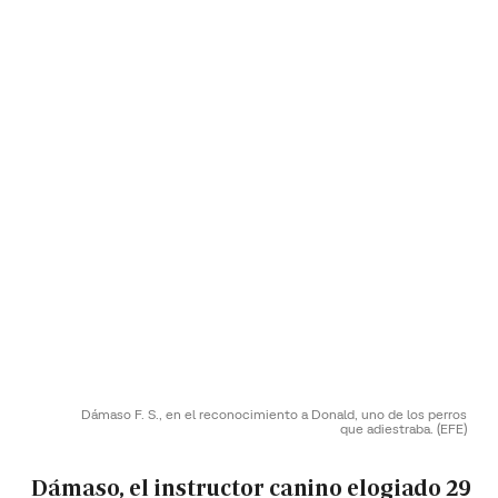
Dámaso F. S., en el reconocimiento a Donald, uno de los perros
que adiestraba.
(EFE)
Dámaso, el instructor canino elogiado 29