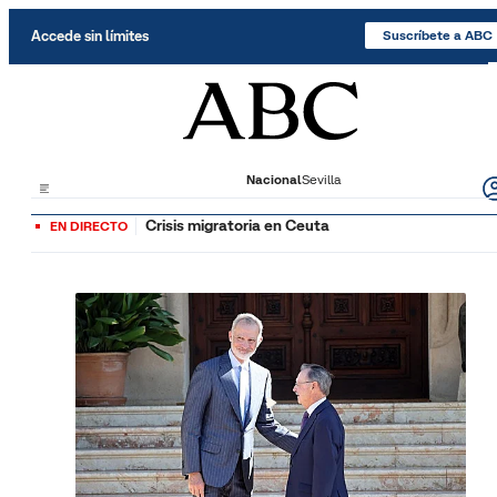
Saltar al contenido
Accede sin límites
Suscríbete a ABC
Nacional
Sevilla
Crisis migratoria en Ceuta
EN DIRECTO