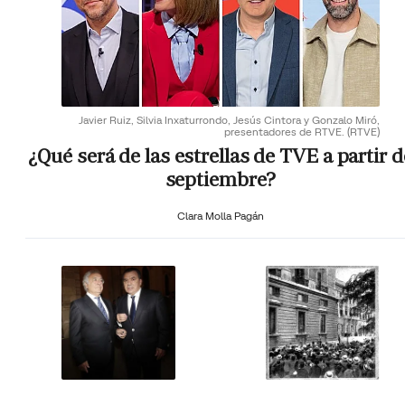
Javier Ruiz, Silvia Inxaturrondo, Jesús Cintora y Gonzalo Miró,
presentadores de RTVE.
(RTVE)
¿Qué será de las estrellas de TVE a partir d
septiembre?
Clara Molla Pagán