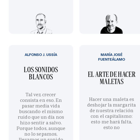
ALFONSO J. USSÍA
MARÍA JOSÉ
FUENTEÁLAMO
LOS SONIDOS
EL ARTE DE HACER
BLANCOS
MALETAS
Tal vez crecer
Hacer una maleta es
consista en eso. En
deshojar la margarita
pasar media vida
de nuestra relación
buscando el mismo
con el capitalismo:
ruido que un día nos
esto me hará falta,
hizo sentir a salvo.
esto no
Porque todos, aunque
no lo sepamos,
llevamos un sonido