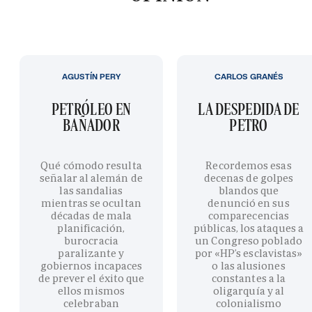
AGUSTÍN PERY
CARLOS GRANÉS
PETRÓLEO EN
LA DESPEDIDA DE
BAÑADOR
PETRO
Qué cómodo resulta
Recordemos esas
señalar al alemán de
decenas de golpes
las sandalias
blandos que
mientras se ocultan
denunció en sus
décadas de mala
comparecencias
planificación,
públicas, los ataques a
burocracia
un Congreso poblado
paralizante y
por «HP’s esclavistas»
gobiernos incapaces
o las alusiones
de prever el éxito que
constantes a la
ellos mismos
oligarquía y al
celebraban
colonialismo