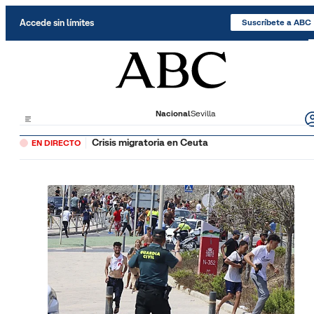
Saltar al contenido
Accede sin límites
Suscríbete a ABC
Nacional
Sevilla
Crisis migratoria en Ceuta
EN DIRECTO