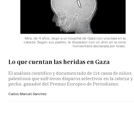
Mira, de 4 años, llegó a un hospital de Gaza con una bala en la
cabeza. Según sus padres, le disparaon con un dron en la zona
humanitaria declarada por Israel.
Lo que cuentan las heridas en Gaza
El análisis científico y documentado de 114 casos de niños
palestinos que sufrieron disparos selectivos en la cabeza y 
pecho, ganador del Premio Europeo de Periodismo.
Carlos Manuel Sanchez