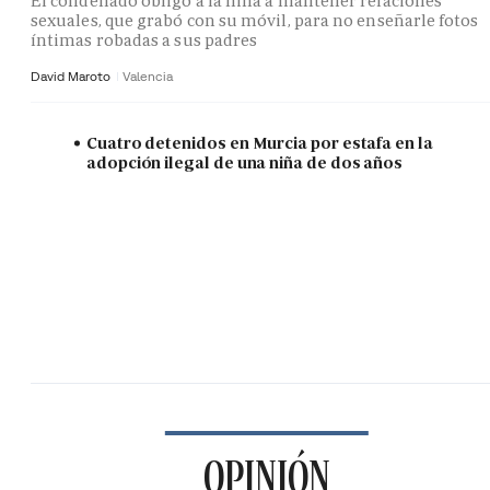
El condenado obligó a la niña a mantener relaciones
sexuales, que grabó con su móvil, para no enseñarle fotos
íntimas robadas a sus padres
David Maroto
Valencia
Cuatro detenidos en Murcia por estafa en la
adopción ilegal de una niña de dos años
OPINIÓN