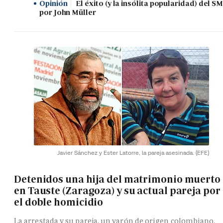
Opinión
El éxito (y la insólita popularidad) del SM
por John Müller
Javier Sánchez y Ester Latorre, la pareja asesinada.
(EFE)
Detenidos una hija del matrimonio muerto
en Tauste (Zaragoza) y su actual pareja por
el doble homicidio
La arrestada y su pareja, un varón de origen colombiano,