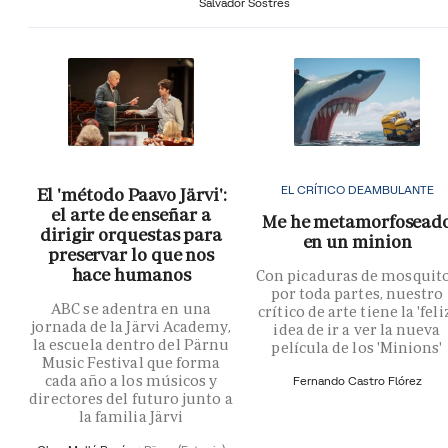
Salvador Sostres
EL CRÍTICO DEAMBULANTE
El 'método Paavo Järvi':
el arte de enseñar a
Me he metamorfosead
dirigir orquestas para
en un minion
preservar lo que nos
hace humanos
Con picaduras de mosquit
por toda partes, nuestro
ABC se adentra en una
crítico de arte tiene la 'feli
jornada de la Järvi Academy,
idea de ir a ver la nueva
la escuela dentro del Pärnu
película de los 'Minions'
Music Festival que forma
cada año a los músicos y
Fernando Castro Flórez
directores del futuro junto a
la familia Järvi