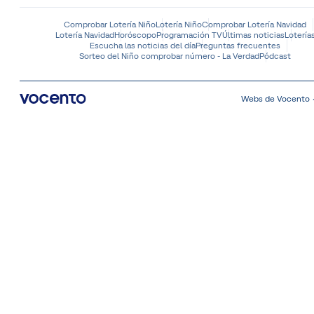
Comprobar Lotería Niño
Lotería Niño
Comprobar Lotería Navidad
Lotería Navidad
Horóscopo
Programación TV
Últimas noticias
Lotería
Escucha las noticias del día
Preguntas frecuentes
Sorteo del Niño comprobar número - La Verdad
Pódcast
Webs de Vocento