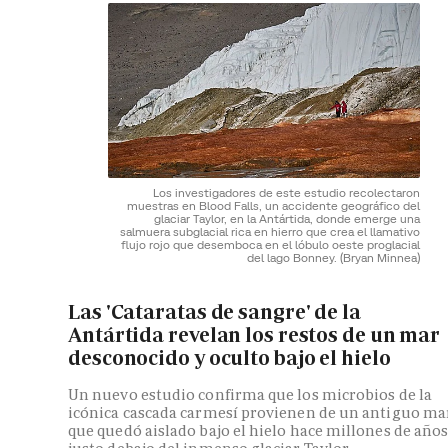
Los investigadores de este estudio recolectaron
muestras en Blood Falls, un accidente geográfico del
glaciar Taylor, en la Antártida, donde emerge una
salmuera subglacial rica en hierro que crea el llamativo
flujo rojo que desemboca en el lóbulo oeste proglacial
del lago Bonney.
(Bryan Minnea)
Las 'Cataratas de sangre' de la
Antártida revelan los restos de un mar
desconocido y oculto bajo el hielo
Un nuevo estudio confirma que los microbios de la
icónica cascada carmesí provienen de un antiguo ma
que quedó aislado bajo el hielo hace millones de año