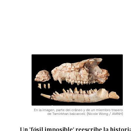
En la imagen, parte del cráneo y de un miembro trasero
de Tamirkhan balcarceli.
(Nicole Wong / AMNH)
Un 'fósil imposible' reescribe la histori