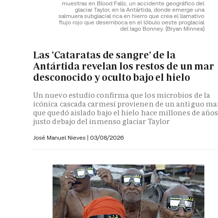
muestras en Blood Falls, un accidente geográfico del
glaciar Taylor, en la Antártida, donde emerge una
salmuera subglacial rica en hierro que crea el llamativo
flujo rojo que desemboca en el lóbulo oeste proglacial
del lago Bonney.
(Bryan Minnea)
Las 'Cataratas de sangre' de la
Antártida revelan los restos de un mar
desconocido y oculto bajo el hielo
Un nuevo estudio confirma que los microbios de la
icónica cascada carmesí provienen de un antiguo ma
que quedó aislado bajo el hielo hace millones de año
justo debajo del inmenso glaciar Taylor
José Manuel Nieves
|
03/08/2026