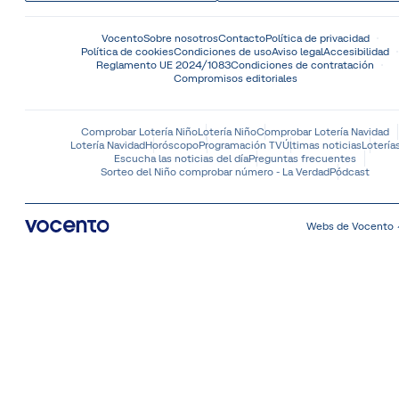
Vocento
Sobre nosotros
Contacto
Política de privacidad
Política de cookies
Condiciones de uso
Aviso legal
Accesibilidad
Reglamento UE 2024/1083
Condiciones de contratación
Compromisos editoriales
Comprobar Lotería Niño
Lotería Niño
Comprobar Lotería Navidad
Lotería Navidad
Horóscopo
Programación TV
Últimas noticias
Lotería
Escucha las noticias del día
Preguntas frecuentes
Sorteo del Niño comprobar número - La Verdad
Pódcast
Webs de Vocento