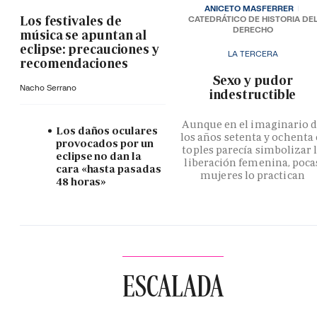
ANICETO MASFERRER
Los festivales de
CATEDRÁTICO DE HISTORIA DE
DERECHO
música se apuntan al
eclipse: precauciones y
LA TERCERA
recomendaciones
­Sexo y pudor
Nacho Serrano
indestructible
Aunque en el imaginario 
Los daños oculares
los años setenta y ochenta 
provocados por un
toples parecía simbolizar 
eclipse no dan la
liberación femenina, poca
cara «hasta pasadas
mujeres lo practican
48 horas»
ESCALADA