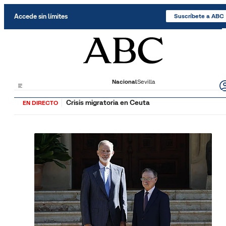
Saltar al contenido
Accede sin límites
Suscríbete a ABC
Nacional
Sevilla
Crisis migratoria en Ceuta
EN DIRECTO