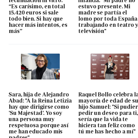
fecundación in vitro:
infancia: "Mi padre no
“Es carísimo, en total
estuvo presente. Mi
15.420 euros si sale
madre se partía el
todo bien. Si hay que
lomo por toda España
hacer más intentos, es
trabajando en teatro 
más”
televisión"
Sara, hija de Alejandro
Raquel Bollo celebra l
Abad: "A la Reina Letizia
mayoría de edad de s
hay que dirigirse como
hijo Samuel: "Si pudie
'Su Majestad'. Yo soy
pedir un deseo para ti,
una persona muy
sería que la vida te
respetuosa porque así
hiciera tan feliz como
me han educado mis
tú me has hecho a mí"
padres"