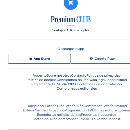
Ventajas ABC suscriptor
Descargar la app
App Store
Google Play
Vocento
Sobre nosotros
Contacto
Política de privacidad
Política de cookies
Condiciones de uso
Aviso legal
Accesibilidad
Reglamento UE 2024/1083
Condiciones de contratación
Compromisos editoriales
Comprobar Lotería Niño
Lotería Niño
Comprobar Lotería Navidad
Lotería Navidad
Horóscopo
Programación TV
Últimas noticias
Lotería
Escucha las noticias del día
Preguntas frecuentes
Sorteo del Niño comprobar número - La Verdad
Pódcast