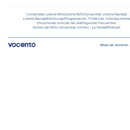
Comprobar Lotería Niño
Lotería Niño
Comprobar Lotería Navidad
Lotería Navidad
Horóscopo
Programación TV
Últimas noticias
Lotería
Escucha las noticias del día
Preguntas frecuentes
Sorteo del Niño comprobar número - La Verdad
Pódcast
Webs de Vocento