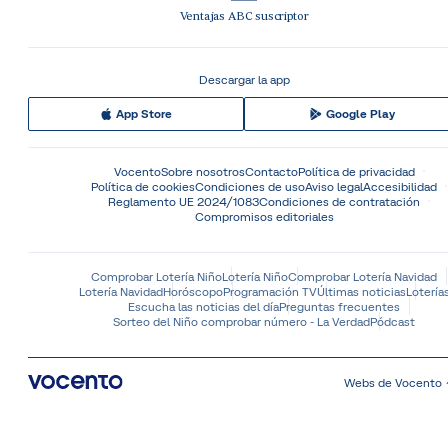
Ventajas ABC suscriptor
Descargar la app
App Store
Google Play
Vocento
Sobre nosotros
Contacto
Política de privacidad
Política de cookies
Condiciones de uso
Aviso legal
Accesibilidad
Reglamento UE 2024/1083
Condiciones de contratación
Compromisos editoriales
Comprobar Lotería Niño
Lotería Niño
Comprobar Lotería Navidad
Lotería Navidad
Horóscopo
Programación TV
Últimas noticias
Lotería
Escucha las noticias del día
Preguntas frecuentes
Sorteo del Niño comprobar número - La Verdad
Pódcast
Webs de Vocento