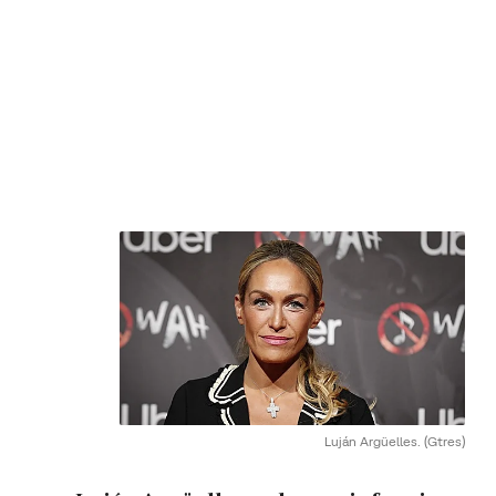
Luján Argüelles.
(Gtres)