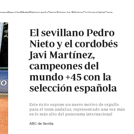
lmera
Nervión
Pádel
Baloncesto
Tenis
Fórmula 1
Motos
Ciclismo
Vela
Caza
El sevillano Pedro
Nieto y el cordobés
Javi Martínez,
campeones del
mundo +45 con la
selección española
Este éxito supone un nuevo motivo de orgullo
para el tenis andaluz, representado una vez más
en lo más alto del panorama internacional
ABC de Sevilla