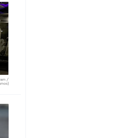
ram /
amos)