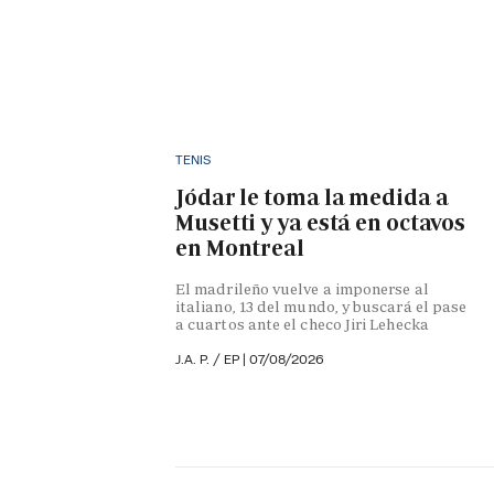
TENIS
Jódar le toma la medida a
Musetti y ya está en octavos
en Montreal
El madrileño vuelve a imponerse al
italiano, 13 del mundo, y buscará el pase
a cuartos ante el checo Jiri Lehecka
J.A. P. / EP |
07/08/2026