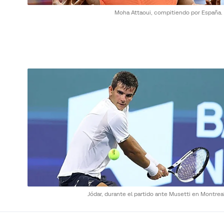
Moha Attaoui, compitiendo por España.
Jódar, durante el partido ante Musetti en Montrea