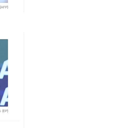
(AFP)
l.
(EP)