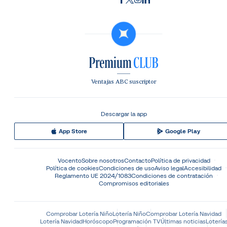
Ventajas ABC suscriptor
Descargar la app
App Store
Google Play
Vocento
Sobre nosotros
Contacto
Política de privacidad
Política de cookies
Condiciones de uso
Aviso legal
Accesibilidad
Reglamento UE 2024/1083
Condiciones de contratación
Compromisos editoriales
Comprobar Lotería Niño
Lotería Niño
Comprobar Lotería Navidad
Lotería Navidad
Horóscopo
Programación TV
Últimas noticias
Lotería