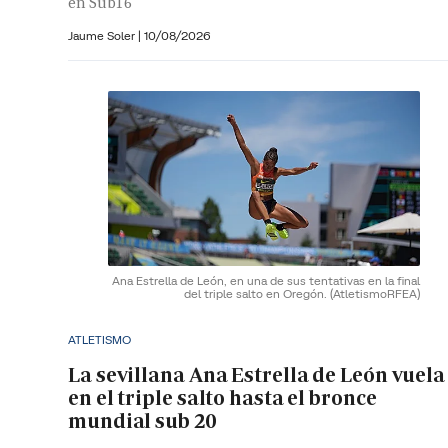
en Sub16
Jaume Soler
|
10/08/2026
Ana Estrella de León, en una de sus tentativas en la final
del triple salto en Oregón.
(AtletismoRFEA)
ATLETISMO
La sevillana Ana Estrella de León vuela
en el triple salto hasta el bronce
mundial sub 20