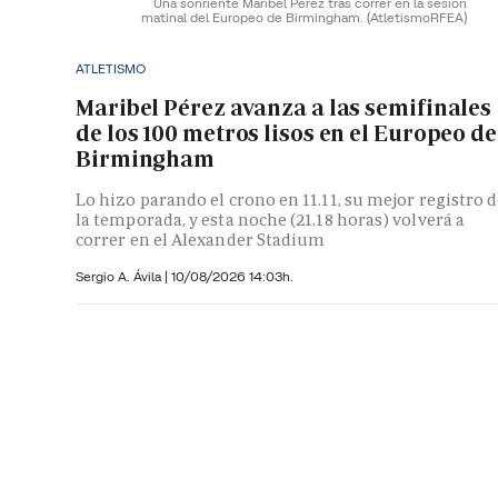
Una sonriente Maribel Pérez tras correr en la sesión
matinal del Europeo de Birmingham.
(AtletismoRFEA)
ATLETISMO
Maribel Pérez avanza a las semifinales
de los 100 metros lisos en el Europeo de
Birmingham
Lo hizo parando el crono en 11.11, su mejor registro 
la temporada, y esta noche (21.18 horas) volverá a
correr en el Alexander Stadium
Sergio A. Ávila
|
10/08/2026 14:03h.