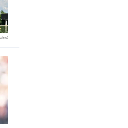
wing)