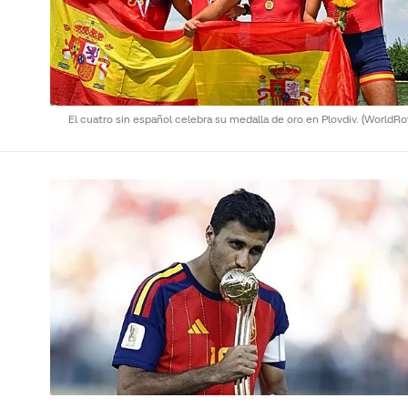
El cuatro sin español celebra su medalla de oro en Plovdiv.
(WorldRo