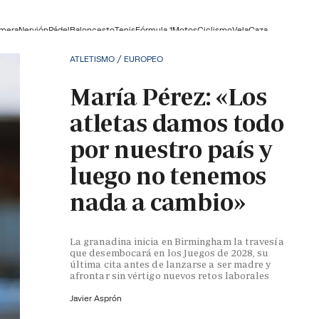
lmera
Nervión
Pádel
Baloncesto
Tenis
Fórmula 1
Motos
Ciclismo
Vela
Caza
ATLETISMO / EUROPEO
María Pérez: «Los
atletas damos todo
por nuestro país y
luego no tenemos
nada a cambio»
La granadina inicia en Birmingham la travesía
que desembocará en los Juegos de 2028, su
última cita antes de lanzarse a ser madre y
afrontar sin vértigo nuevos retos laborales
Javier Asprón