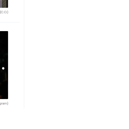
(C.O.)
agram)