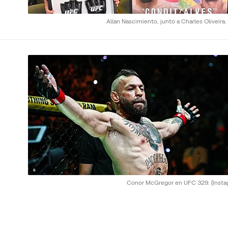
Allan Nascimiento, junto a Charles Oliveira.
Conor McGregor en UFC 329.
(Inst