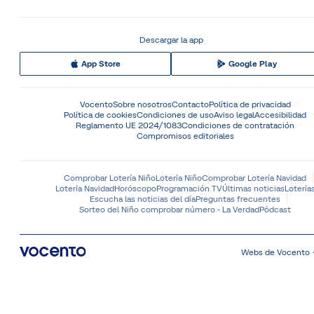
Descargar la app
App Store
Google Play
Vocento
Sobre nosotros
Contacto
Política de privacidad
Política de cookies
Condiciones de uso
Aviso legal
Accesibilidad
Reglamento UE 2024/1083
Condiciones de contratación
Compromisos editoriales
Comprobar Lotería Niño
Lotería Niño
Comprobar Lotería Navidad
Lotería Navidad
Horóscopo
Programación TV
Últimas noticias
Lotería
Escucha las noticias del día
Preguntas frecuentes
Sorteo del Niño comprobar número - La Verdad
Pódcast
Webs de Vocento