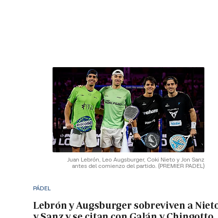
Juan Lebrón, Leo Augsburger, Coki Nieto y Jon Sanz
antes del comienzo del partido.
(PREMIER PADEL)
PÁDEL
Lebrón y Augsburger sobreviven a Niet
y Sanz y se citan con Galán y Chingotto