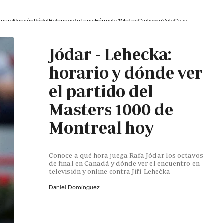
lmera
Nervión
Pádel
Baloncesto
Tenis
Fórmula 1
Motos
Ciclismo
Vela
Caza
Jódar - Lehecka:
horario y dónde ver
el partido del
Masters 1000 de
Montreal hoy
Conoce a qué hora juega Rafa Jódar los octavos
de final en Canadá y dónde ver el encuentro en
televisión y online contra Jiří Lehečka
Daniel Domínguez