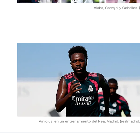
Alaba, Carvajal y Ceballos.
Vinicius, en un entrenamiento del Real Madrid.
(realmadrid