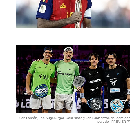
Juan Lebrón, Leo Augsburger, Coki Nieto y Jon Sanz antes del comienz
partido.
(PREMIER P