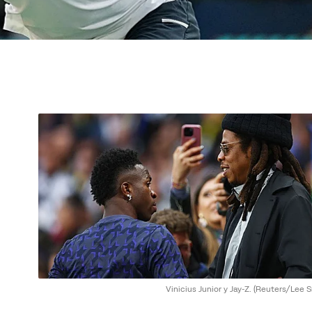
Vinicius Junior y Jay-Z.
(Reuters/Lee S