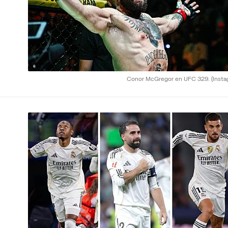
Conor McGregor en UFC 329.
(Inst