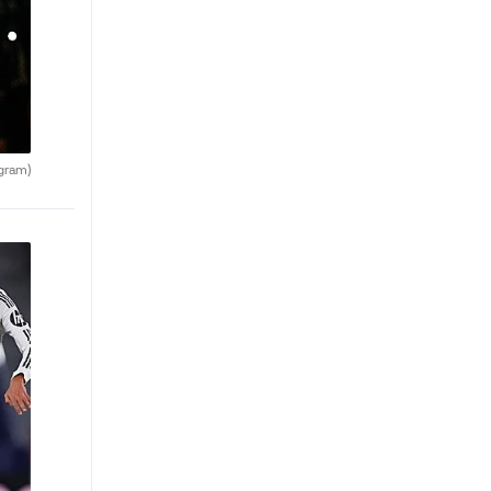
agram)