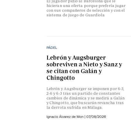
El jugador pidió al Barcelona que le
hicieran una oferta porque prefería jugar
con sus compañeros de selección y con el
sistema de juego de Guardiola
PÁDEL
Lebrón y Augsburger
sobreviven a Nieto y Sanz y
se citan con Galán y
Chingotto
Lebrón y Augsburger se imponen por 6-3,
2-6 y 6-3 tras un partido de constantes
cambios de dinámica y se medirá a Galán
y Chingotto, que buscarán revancha tras
la derrota sufrida en Málaga.
Ignacio Álvarez de Mon
|
07/08/2026