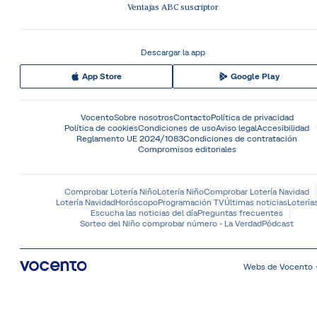
Ventajas ABC suscriptor
Descargar la app
App Store
Google Play
Vocento
Sobre nosotros
Contacto
Política de privacidad
Política de cookies
Condiciones de uso
Aviso legal
Accesibilidad
Reglamento UE 2024/1083
Condiciones de contratación
Compromisos editoriales
Comprobar Lotería Niño
Lotería Niño
Comprobar Lotería Navidad
Lotería Navidad
Horóscopo
Programación TV
Últimas noticias
Lotería
Escucha las noticias del día
Preguntas frecuentes
Sorteo del Niño comprobar número - La Verdad
Pódcast
Webs de Vocento