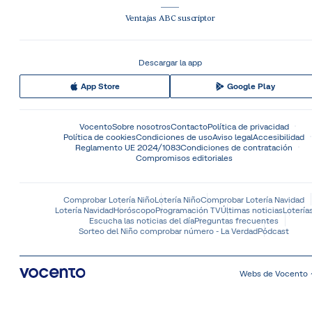
Ventajas ABC suscriptor
Descargar la app
App Store
Google Play
Vocento
Sobre nosotros
Contacto
Política de privacidad
Política de cookies
Condiciones de uso
Aviso legal
Accesibilidad
Reglamento UE 2024/1083
Condiciones de contratación
Compromisos editoriales
Comprobar Lotería Niño
Lotería Niño
Comprobar Lotería Navidad
Lotería Navidad
Horóscopo
Programación TV
Últimas noticias
Lotería
Escucha las noticias del día
Preguntas frecuentes
Sorteo del Niño comprobar número - La Verdad
Pódcast
Webs de Vocento