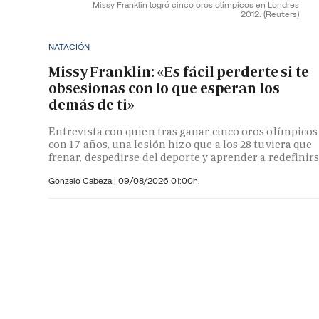
Missy Franklin logró cinco oros olímpicos en Londres
2012.
(Reuters)
NATACIÓN
Missy Franklin: «Es fácil perderte si te
obsesionas con lo que esperan los
demás de ti»
Entrevista con quien tras ganar cinco oros olímpicos
con 17 años, una lesión hizo que a los 28 tuviera que
frenar, despedirse del deporte y aprender a redefinir
Gonzalo Cabeza
|
09/08/2026 01:00h.