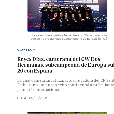
La selección española femenina sub 20 de waterpolo
que se ha proclamado subcampeona de Europa.
(M. G.)
WATERPOLO
Reyes Díaz, canterana del CW Dos
Hermanas, subcampeona de Europa su
20 con España
La guardameta andaluza, actual jugadora del CN San
Feliu, suma un nuevo éxito continental a su brillant
palmarés internacional
S. A. A.
|
09/08/2026