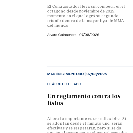
El Conquistador lleva sin competir en el
octágono desde noviembre de 2025,
momento en el que logró su segundo
triunfo dentro de la mayor liga de MMA
del mundo
Álvaro Colmenero
|
07/08/2026
MARTÍNEZ MONTORO
|
07/08/2026
EL ÁRBITRO DE ABC
Un reglamento contra los
listos
Ahora lo importante es ser inflexibles. Si
se adoptan desde el minuto uno, serán
efectivas y se respetarán, pero si se da
opción al tramposo, será peor el remedio