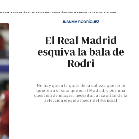
lmera
Nervión
Pádel
Baloncesto
Tenis
Fórmula 1
Motos
Ciclismo
Vela
Caza
JUANMA RODRÍGUEZ
El Real Madrid
esquiva la bala de
Rodri
No hay quien le quite de la cabeza que no le
quieren a él sino que en el Madrid, y por una
cuestión de imagen, necesitan al capitán de la
selección elegido mejor del Mundial