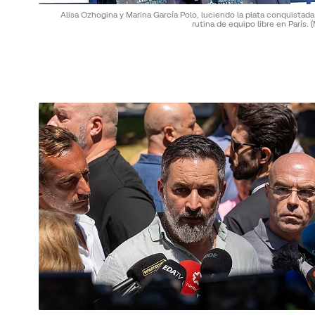
Alisa Ozhogina y Marina García Polo, luciendo la plata conquistada
rutina de equipo libre en París.
(