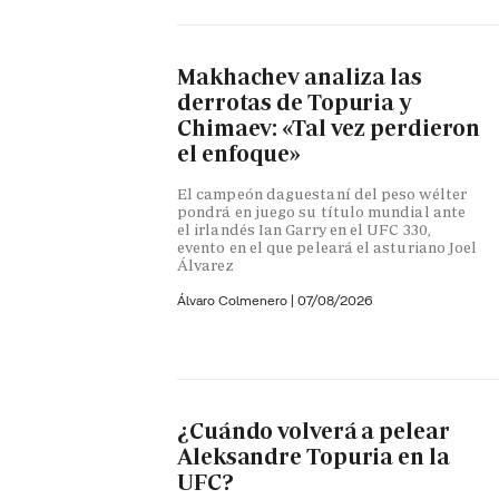
Makhachev analiza las
derrotas de Topuria y
Chimaev: «Tal vez perdieron
el enfoque»
El campeón daguestaní del peso wélter
pondrá en juego su título mundial ante
el irlandés Ian Garry en el UFC 330,
evento en el que peleará el asturiano Joel
Álvarez
Álvaro Colmenero
|
07/08/2026
¿Cuándo volverá a pelear
Aleksandre Topuria en la
UFC?