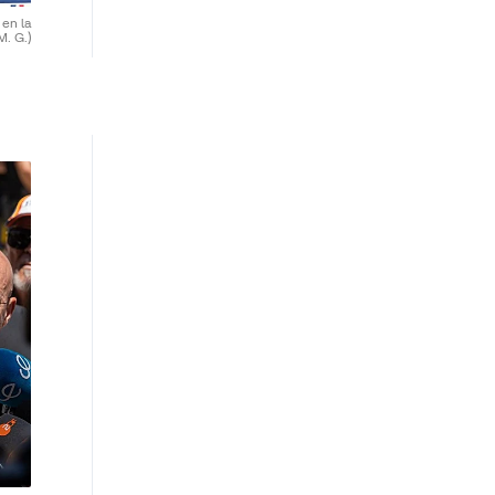
 en la
M. G.)