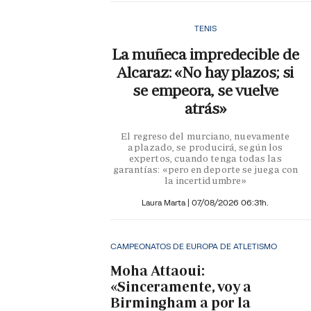
TENIS
La muñeca impredecible de
Alcaraz: «No hay plazos; si
se empeora, se vuelve
atrás»
El regreso del murciano, nuevamente
aplazado, se producirá, según los
expertos, cuando tenga todas las
garantías: «pero en deporte se juega con
la incertidumbre»
Laura Marta
|
07/08/2026 06:31h.
CAMPEONATOS DE EUROPA DE ATLETISMO
Moha Attaoui:
«Sinceramente, voy a
Birmingham a por la