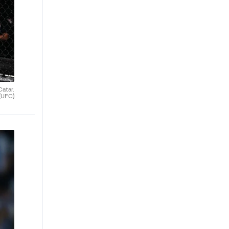
atar.
(UFC)