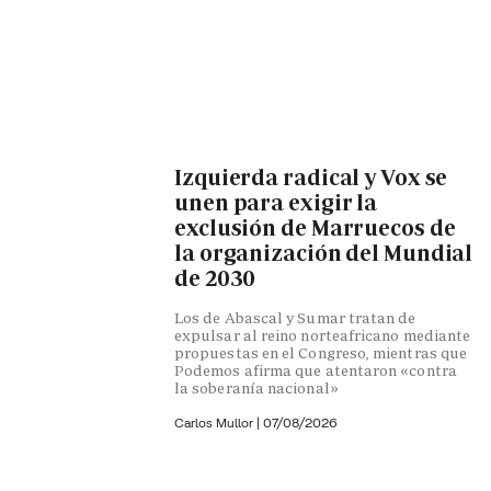
Izquierda radical y Vox se
unen para exigir la
exclusión de Marruecos de
la organización del Mundial
de 2030
Los de Abascal y Sumar tratan de
expulsar al reino norteafricano mediante
propuestas en el Congreso, mientras que
Podemos afirma que atentaron «contra
la soberanía nacional»
Carlos Mullor
|
07/08/2026