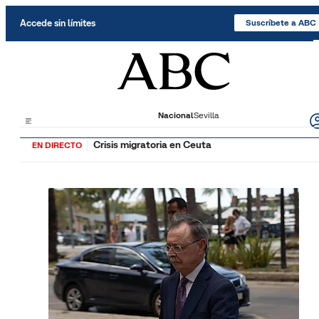
Saltar al contenido
Accede sin límites
Suscríbete a ABC
Nacional
Sevilla
Crisis migratoria en Ceuta
EN DIRECTO