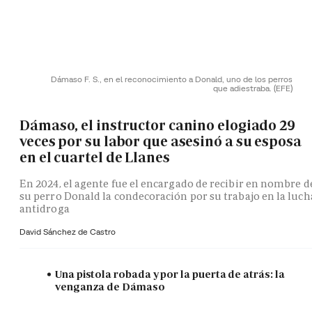
Dámaso F. S., en el reconocimiento a Donald, uno de los perros
que adiestraba.
(EFE)
Dámaso, el instructor canino elogiado 29
veces por su labor que asesinó a su esposa
en el cuartel de Llanes
En 2024, el agente fue el encargado de recibir en nombre d
su perro Donald la condecoración por su trabajo en la luch
antidroga
David Sánchez de Castro
Una pistola robada y por la puerta de atrás: la
venganza de Dámaso