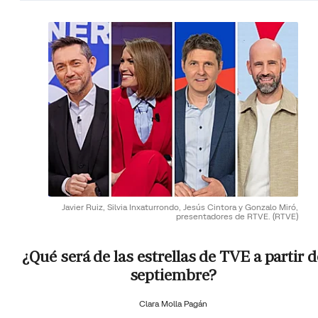
Javier Ruiz, Silvia Inxaturrondo, Jesús Cintora y Gonzalo Miró,
presentadores de RTVE.
(RTVE)
¿Qué será de las estrellas de TVE a partir d
septiembre?
Clara Molla Pagán