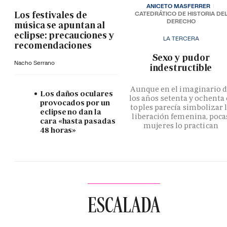
ANICETO MASFERRER
Los festivales de
CATEDRÁTICO DE HISTORIA DE
DERECHO
música se apuntan al
eclipse: precauciones y
LA TERCERA
recomendaciones
­Sexo y pudor
Nacho Serrano
indestructible
Aunque en el imaginario 
Los daños oculares
los años setenta y ochenta 
provocados por un
toples parecía simbolizar 
eclipse no dan la
liberación femenina, poca
cara «hasta pasadas
mujeres lo practican
48 horas»
ESCALADA