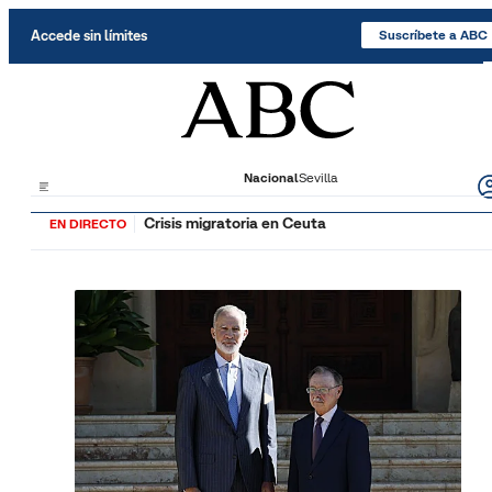
Saltar al contenido
Accede sin límites
Suscríbete a ABC
Nacional
Sevilla
Crisis migratoria en Ceuta
EN DIRECTO