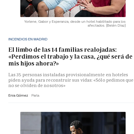
Yorlene, Gabor y Esperanza, desde un hotel habilitado para los
afectados.
(Belén Díaz)
INCENDIOS EN MADRID
El limbo de las 14 familias realojadas:
«Perdimos el trabajo y la casa, ¿qué será de
mis hijos ahora?»
Las 35 personas instaladas provisionalmente en hoteles
piden ayuda para reconstruir sus vidas: «Sólo pedimos que
no se olviden de nosotros»
Enia Gómez
Parla