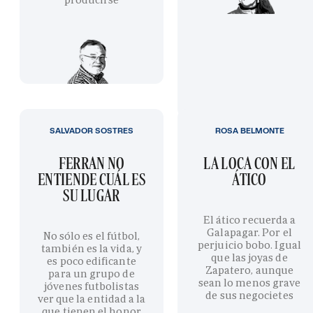
SALVADOR SOSTRES
ROSA BELMONTE
FERRAN NO
LA LOCA CON EL
ENTIENDE CUÁL ES
ÁTICO
SU LUGAR
El ático recuerda a
Galapagar. Por el
No sólo es el fútbol,
perjuicio bobo. Igual
también es la vida, y
que las joyas de
es poco edificante
Zapatero, aunque
para un grupo de
sean lo menos grave
jóvenes futbolistas
de sus negocietes
ver que la entidad a la
que tienen el honor