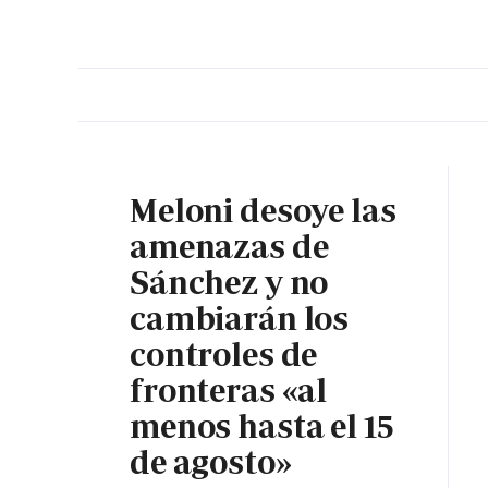
PORTADA
OPINIÓN
ESPAÑA
MADRID
INTE
Meloni desoye las
amenazas de
Sánchez y no
cambiarán los
controles de
fronteras «al
menos hasta el 15
de agosto»