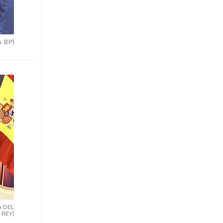
a.
(EP)
A DEL
REY)