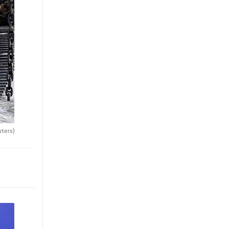
uters)