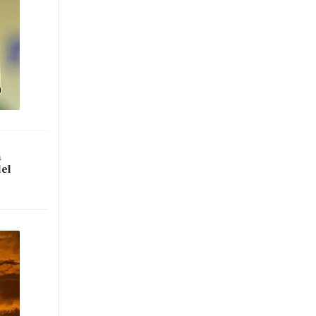
a
del