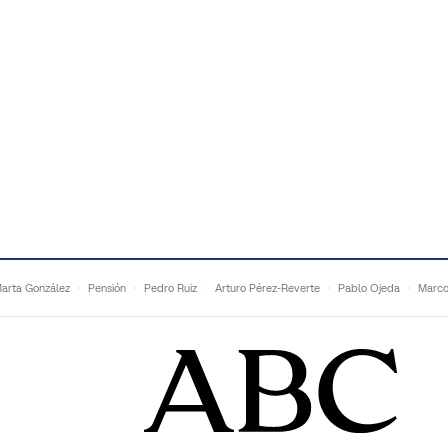
arta González
Pensión
Pedro Ruiz
Arturo Pérez-Reverte
Pablo Ojeda
Marco