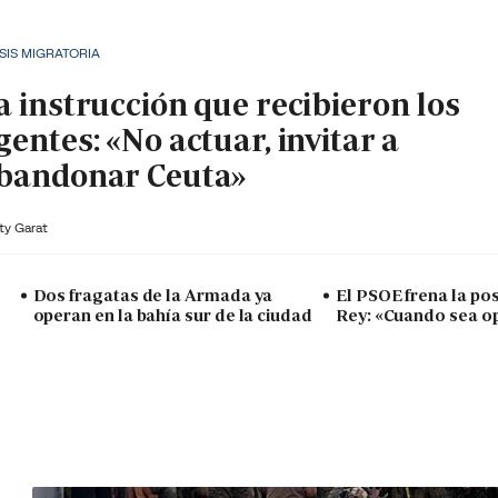
SIS MIGRATORIA
a instrucción que recibieron los
gentes: «No actuar, invitar a
bandonar Ceuta»
ty Garat
Dos fragatas de la Armada ya
El PSOE frena la posi
operan en la bahía sur de la ciudad
Rey: «Cuando sea o