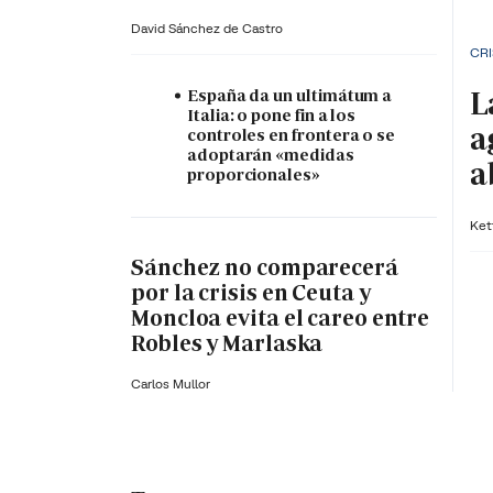
David Sánchez de Castro
CRI
L
España da un ultimátum a
Italia: o pone fin a los
a
controles en frontera o se
adoptarán «medidas
a
proporcionales»
Ket
Sánchez no comparecerá
por la crisis en Ceuta y
Moncloa evita el careo entre
Robles y Marlaska
Carlos Mullor