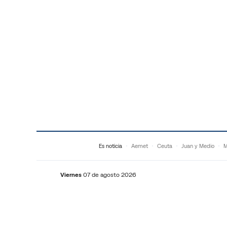
Saltar al contenido
Es noticia
Aemet
Ceuta
Juan y Medio
M
Viernes
07 de agosto 2026