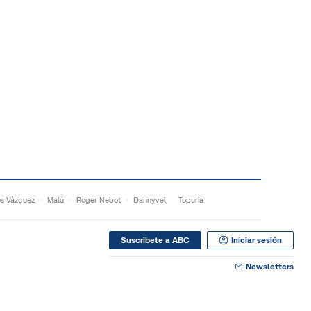
s Vázquez
Malú
Roger Nebot
Dannyvel
Topuria
Suscribete a ABC
Iniciar sesión
Newsletters