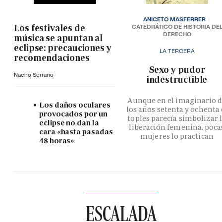
ANICETO MASFERRER
Los festivales de
CATEDRÁTICO DE HISTORIA DE
DERECHO
música se apuntan al
eclipse: precauciones y
LA TERCERA
recomendaciones
­Sexo y pudor
Nacho Serrano
indestructible
Aunque en el imaginario 
Los daños oculares
los años setenta y ochenta 
provocados por un
toples parecía simbolizar 
eclipse no dan la
liberación femenina, poca
cara «hasta pasadas
mujeres lo practican
48 horas»
ESCALADA