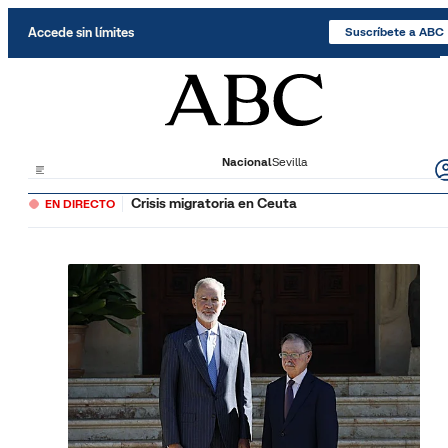
Saltar al contenido
Accede sin límites
Suscríbete a ABC
Nacional
Sevilla
Crisis migratoria en Ceuta
EN DIRECTO