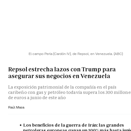
El campo Perla (Cardón IV), de Repsol, en Venezuela.
(ABC)
Repsol estrecha lazos con Trump para
asegurar sus negocios en Venezuela
La exposición patrimonial de la compañía en el país
caribeño con gas y petróleo todavía supera los 300 millone
de euros a junio de este año
Raúl Masa
Los beneficios de la guerra de Irán: las grandes
petroleras europeas ganan un 100% más hasta juni