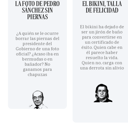
LA FOTO DE PEDRO
EL BIKINI, TALLA
SÁNCHEZ SIN
DE FELICIDAD
PIERNAS
El bikini ha dejado de
ser un jirón de baño
¿A quién se le ocurre
para convertirse en
borrar las piernas del
un certificado de
presidente del
éxito. Quien cabe en
Gobierno de una foto
él parece haber
oficial? ¿Acaso iba en
resuelto la vida.
bermudas o en
Quien no, carga con
bañador? No
una derrota sin alivio
ganamos para
chapuzas