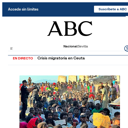
Saltar al contenido
Accede sin límites
Suscríbete a ABC
Nacional
Sevilla
Crisis migratoria en Ceuta
EN DIRECTO