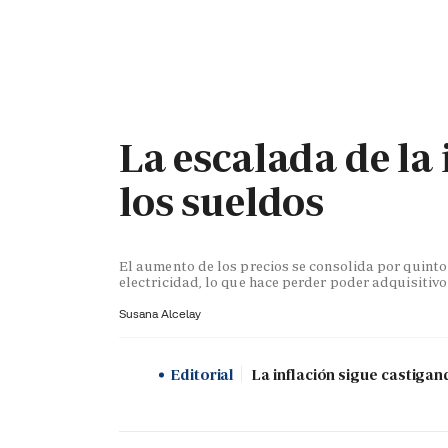
PORTADA
OPINIÓN
ESPAÑA
MADRID
INTE
La escalada de la 
los sueldos
El aumento de los precios se consolida por quint
electricidad, lo que hace perder poder adquisitivo
Susana Alcelay
Editorial
La inflación sigue castigan