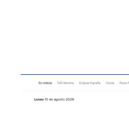
Saltar al contenido
Es noticia
Toñi Moreno
Eclipse España
Ceuta
Roca 
Lunes
10 de agosto 2026