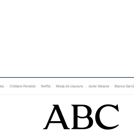
Rey
Cristiano Ronaldo
Netflix
Monja de clausura
Javier Albares
Blanca Garcí
Vicenç Alujas
Marcos Vázquez
Malú