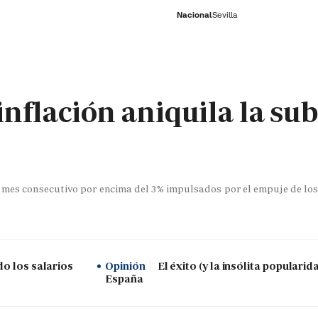
Nacional
Sevilla
RNACIONAL
ECONOMÍA
DEPORTES
SOCIEDAD
CULTURA
GENTE
PLAY
HISTORIA
ÚLTI
inflación aniquila la su
o mes consecutivo por encima del 3% impulsados por el empuje de los
do los salarios
Opinión
El éxito (y la insólita popularid
España