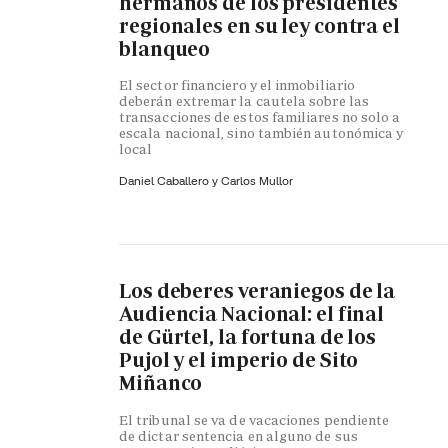
hermanos de los presidentes
regionales en su ley contra el
blanqueo
El sector financiero y el inmobiliario
deberán extremar la cautela sobre las
transacciones de estos familiares no solo a
escala nacional, sino también autonómica y
local
Daniel Caballero y
Carlos Mullor
Los deberes veraniegos de la
Audiencia Nacional: el final
de Gürtel, la fortuna de los
Pujol y el imperio de Sito
Miñanco
El tribunal se va de vacaciones pendiente
de dictar sentencia en alguno de sus