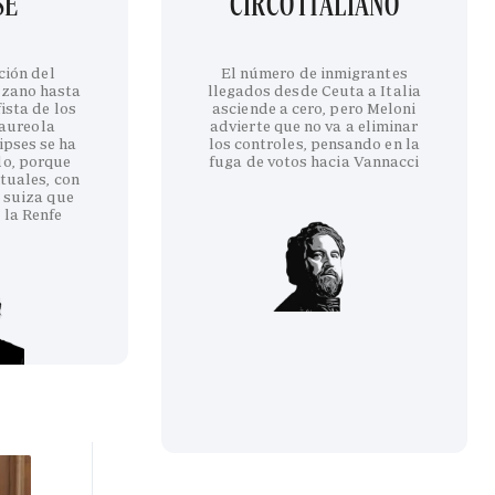
SE
CIRCO ITALIANO
ción del
El número de inmigrantes
ozano hasta
llegados desde Ceuta a Italia
ista de los
asciende a cero, pero Meloni
 aureola
advierte que no va a eliminar
ipses se ha
los controles, pensando en la
do, porque
fuga de votos hacia Vannacci
tuales, con
 suiza que
 la Renfe