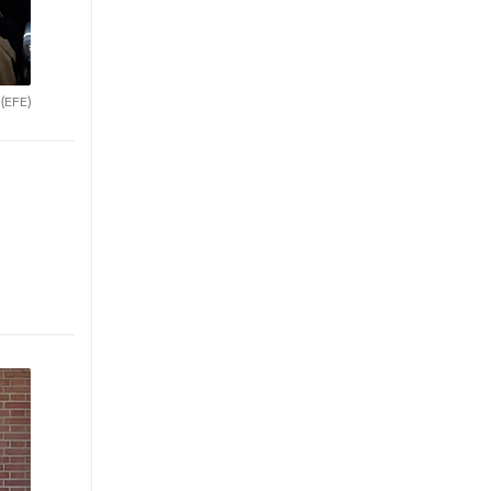
.
(EFE)